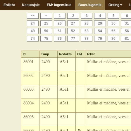
Esileht
Kasutajale
EM: lugemikud
Baas-lugemik
Otsing
<<
<
1
2
3
4
5
6
24
25
26
27
28
29
30
31
49
50
51
52
53
54
55
56
74
75
76
77
78
79
80
81
Id
Tüüp
Redakts
EM
Tekst
86001
2490
A5a1
Mullas ei mädane, vees ei 
86002
2490
A5a1
Mullas ei mädane, vees ei 
86003
2490
A5a1
Mullas ei mädane, vees ei 
86004
2490
A5a1
Mullas ei mädane, vees ei 
86005
2490
A5a1
Mullas ei mädane, vees ei 
86006
2490
A5a1
&
Mullas ei mädäne, viis ei u