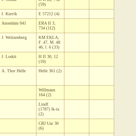
(59)
I. Kurrik
E 57212 (4)
Anonüüm 041
ERA II 3,
734 (112)
J. Weitzenberg
KM EKLA,
F. 47, M. 48:
46, l. 6 (33)
J. Loskit
H II 30, 12
(10)
A. Thor Helle
Helle 361 (2)
Willmann
164 (2)
Lindf.
(1787) lk-ta
(2)
CRJ Uar 30
(6)