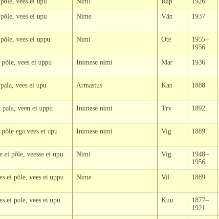
 põle, vees ei upu
Nimi
Rap
1926
 põle, vees ei upu
Nime
Vän
1937
 põle, vees ei uppu
Nimi
Ote
1955–
1956
 põle, vees ei uppu
Inimese nimi
Mar
1936
 pala, vees ei upu
Armastus
Kan
1888
 pala, veen ei uppu
Inimese nimi
Trv
1892
 põle ega vees ei upu
Inimese nimi
Vig
1889
e ei põle, veesse ei upu
Nimi
Vig
1948–
1956
s ei põle, vees ei uppu
Nime
Vil
1889
s ei pole, vees ei upu
Kuu
1877–
1921