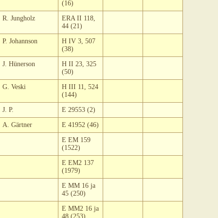
(16)
R. Jungholz
ERA II 118,
44 (21)
P. Johannson
H IV 3, 507
(38)
J. Hünerson
H II 23, 325
(50)
G. Veski
H III 11, 524
(144)
J. P.
E 29553 (2)
A. Gärtner
E 41952 (46)
E EM 159
(1522)
E EM2 137
(1979)
E MM 16 ja
45 (250)
E MM2 16 ja
48 (253)