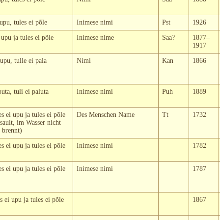
upu, tules ei põle
Inimese nimi
Pst
1926
upu ja tules ei põle
Inimese nime
Saa?
1877–
1917
upu, tulle ei pala
Nimi
Kan
1866
ta, tuli ei paluta
Inimese nimi
Puh
1889
 ei upu ja tules ei põle
Des Menschen Name
Tt
1732
sault, im Wasser nicht
t brennt)
 ei upu ja tules ei põle
Inimese nimi
1782
 ei upu ja tules ei põle
Inimese nimi
1787
 ei upu ja tules ei põle
1867