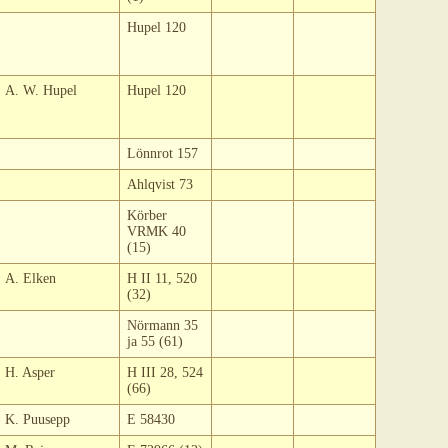
Hupel 120
A. W. Hupel
Hupel 120
Lönnrot 157
Ahlqvist 73
Körber
VRMK 40
(15)
A. Elken
H II 11, 520
(32)
Nörmann 35
ja 55 (61)
H. Asper
H III 28, 524
(66)
K. Puusepp
E 58430