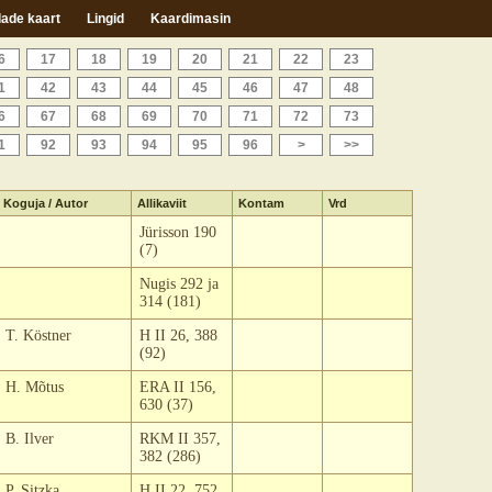
ade kaart
Lingid
Kaardimasin
6
17
18
19
20
21
22
23
1
42
43
44
45
46
47
48
6
67
68
69
70
71
72
73
1
92
93
94
95
96
>
>>
Koguja / Autor
Allikaviit
Kontam
Vrd
Jürisson 190
(7)
Nugis 292 ja
314 (181)
T. Köstner
H II 26, 388
(92)
H. Mõtus
ERA II 156,
630 (37)
B. Ilver
RKM II 357,
382 (286)
P. Sitzka
H II 22, 752