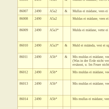
86007
2490
A5a2
&
Mullas ei mädane, vees ei 
86008
2490
A5a2
Muldas ei mädane, vees ei 
86009
2490
A5a3*
Mulda ei mädane, vette ei 
86010
2490
A5a3*
&
Muld ei mäända, vesi ei upu
86011
2490
A5b*
&
Mis muldas ei mädane, vees
(Was in der Erde nicht ver
ersäusst, u. Im Feuer nich
86012
2490
A5b*
Mis muldas ei mädane, vees
86013
2490
A5b*
Mis muldas ei mädane, vees
86014
2490
A5b*
Mis mullas ei mädane, vees