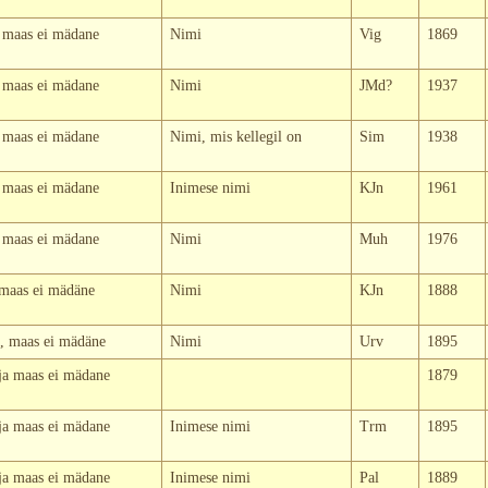
, maas ei mädane
Nimi
Vig
1869
, maas ei mädane
Nimi
JMd?
1937
, maas ei mädane
Nimi, mis kellegil on
Sim
1938
, maas ei mädane
Inimese nimi
KJn
1961
, maas ei mädane
Nimi
Muh
1976
, maas ei mädäne
Nimi
KJn
1888
u, maas ei mädäne
Nimi
Urv
1895
 ja maas ei mädane
1879
 ja maas ei mädane
Inimese nimi
Trm
1895
 ja maas ei mädane
Inimese nimi
Pal
1889