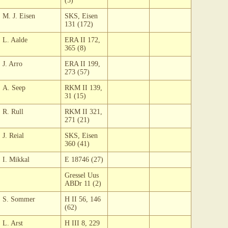
(5)
M. J. Eisen
SKS, Eisen
131 (172)
L. Aalde
ERA II 172,
365 (8)
J. Arro
ERA II 199,
273 (57)
A. Seep
RKM II 139,
31 (15)
R. Rull
RKM II 321,
271 (21)
J. Reial
SKS, Eisen
360 (41)
I. Mikkal
E 18746 (27)
Gressel Uus
ABDr 11 (2)
S. Sommer
H II 56, 146
(62)
L. Arst
H III 8, 229