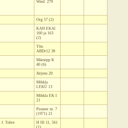
Wied. 279
Org 57 (2)
KAH EKAl
160 ja 163
(2)
Tõn.
ABDr12 38
Mäesepp K
40 (6)
Jürjens 20
Mihkla
LEKÜ 13
Mihkla EK I
21
Pioneer nr. 7
(1971) 21
J. Tobre
H III 11, 561
(1)