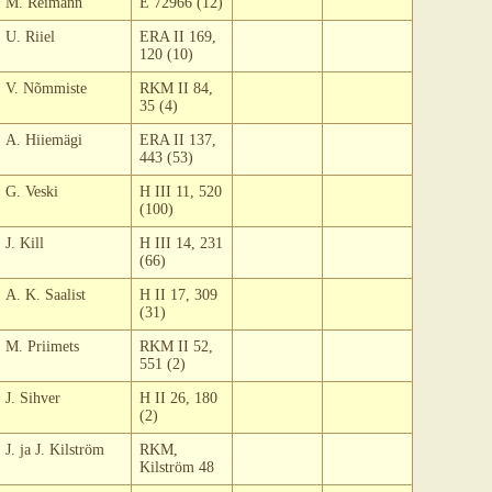
M. Reimann
E 72966 (12)
U. Riiel
ERA II 169,
120 (10)
V. Nõmmiste
RKM II 84,
35 (4)
A. Hiiemägi
ERA II 137,
443 (53)
G. Veski
H III 11, 520
(100)
J. Kill
H III 14, 231
(66)
A. K. Saalist
H II 17, 309
(31)
M. Priimets
RKM II 52,
551 (2)
J. Sihver
H II 26, 180
(2)
J. ja J. Kilström
RKM,
Kilström 48