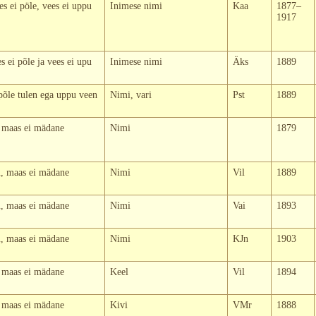
s ei pöle, vees ei uppu
Inimese nimi
Kaa
1877–
1917
s ei põle ja vees ei upu
Inimese nimi
Äks
1889
põle tulen ega uppu veen
Nimi, vari
Pst
1889
, maas ei mädane
Nimi
1879
u, maas ei mädane
Nimi
Vil
1889
u, maas ei mädane
Nimi
Vai
1893
u, maas ei mädane
Nimi
KJn
1903
, maas ei mädane
Keel
Vil
1894
, maas ei mädane
Kivi
VMr
1888