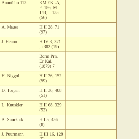
Anonüüm 113
KM EKLA,
F. 186, M.
143, l. 133
(56)
A. Mauer
H II 28, 71
(97)
J. Henno
H IV 3, 371
ja 382 (19)
Borm Prn.
Er Kal.
(1879) 7
H. Niggol
H II 26, 152
(59)
D. Torpan
H II 36, 408
(51)
L. Kuuskler
H II 68, 329
(52)
A. Suurkask
H I 5, 436
(8)
J. Puurmann
H III 16, 128