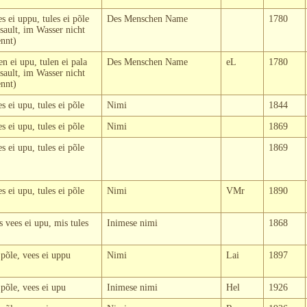
 ei uppu, tules ei põle
Des Menschen Name
1780
sault, im Wasser nicht
ennt)
n ei upu, tulen ei pala
Des Menschen Name
eL
1780
sault, im Wasser nicht
ennt)
 ei upu, tules ei põle
Nimi
1844
 ei upu, tules ei põle
Nimi
1869
 ei upu, tules ei põle
1869
 ei upu, tules ei põle
Nimi
VMr
1890
 vees ei upu, mis tules
Inimese nimi
1868
 põle, vees ei uppu
Nimi
Lai
1897
 põle, vees ei upu
Inimese nimi
Hel
1926