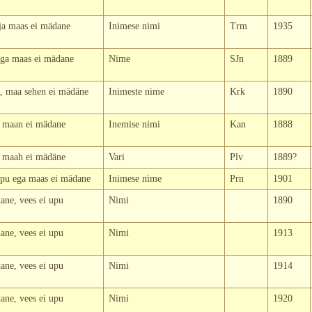
 ja maas ei mädane
Inimese nimi
Trm
1935
 ega maas ei mädane
Nime
SJn
1889
pu, maa sehen ei mädäne
Inimeste nime
Krk
1890
u, maan ei mädane
Inemise nimi
Kan
1888
u, maah ei mädäne
Vari
Plv
1889?
 upu ega maas ei mädane
Inimese nime
Prn
1901
ane, vees ei upu
Nimi
1890
ane, vees ei upu
Nimi
1913
ane, vees ei upu
Nimi
1914
ane, vees ei upu
Nimi
1920