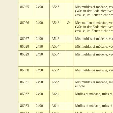
86025
2490
A5b*
Mis muldas ei mädane, vees
(Was in der Erde nicht ver
ersäust, im Feuer nicht br
86026
2490
A5b*
&
Mes mullan ei mädäne, vee
(Was in der Erde nicht ver
ersäust, im Feuer nicht br
86027
2490
A5b*
Mis muldas ei mädene, vees
86028
2490
A5b*
Mis muldas ei mädane, vees
86029
2490
A5b*
Mis muldas ei mädene, vees
86030
2490
A5b*
Mis muldas ei mädane, vees
86031
2490
A5b*
Mis muldas ei mädane, mis
ei põle
86032
2490
A6a1
Mullas ei mädane, tules ei
86033
2490
A6a1
Mullas ei mädane, tules ei