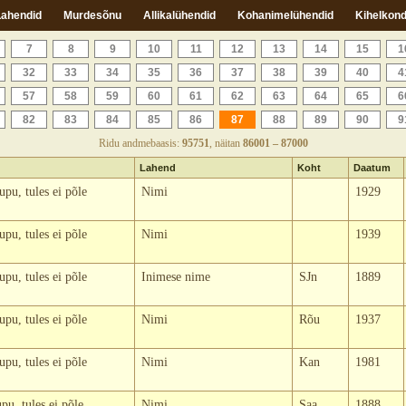
Lahendid
Murdesõnu
Allikalühendid
Kohanimelühendid
Kihelkond
7
8
9
10
11
12
13
14
15
1
32
33
34
35
36
37
38
39
40
4
57
58
59
60
61
62
63
64
65
6
82
83
84
85
86
87
88
89
90
9
Ridu andmebaasis:
95751
, näitan
86001 – 87000
Lahend
Koht
Daatum
upu, tules ei põle
Nimi
1929
upu, tules ei põle
Nimi
1939
upu, tules ei põle
Inimese nime
SJn
1889
upu, tules ei põle
Nimi
Rõu
1937
upu, tules ei põle
Nimi
Kan
1981
pu, tules ei põle
Nimi
Saa
1888