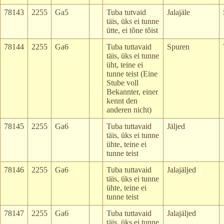
78143
2255
Ga5
Tuba tutvaid
Jalajäle
täis, üks ei tunne
ütte, ei tõne tõist
78144
2255
Ga6
Tuba tuttavaid
Spuren
täis, üks ei tunne
üht, teine ei
tunne teist (Eine
Stube voll
Bekannter, einer
kennt den
anderen nicht)
78145
2255
Ga6
Tuba tuttavaid
Jäljed
täis, üks ei tunne
ühte, teine ei
tunne teist
78146
2255
Ga6
Tuba tuttavaid
Jalajäljed
täis, üks ei tunne
ühte, teine ei
tunne teist
78147
2255
Ga6
Tuba tuttavaid
Jalajäljed
täis, üks ei tunne