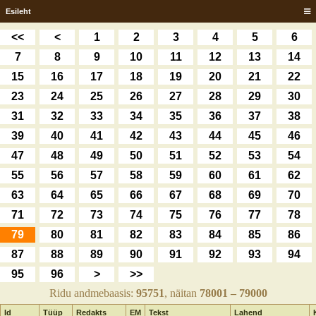
Esileht
<<
<
1
2
3
4
5
6
7
8
9
10
11
12
13
14
15
16
17
18
19
20
21
22
23
24
25
26
27
28
29
30
31
32
33
34
35
36
37
38
39
40
41
42
43
44
45
46
47
48
49
50
51
52
53
54
55
56
57
58
59
60
61
62
63
64
65
66
67
68
69
70
71
72
73
74
75
76
77
78
79
80
81
82
83
84
85
86
87
88
89
90
91
92
93
94
95
96
>
>>
Ridu andmebaasis:
95751
, näitan
78001 – 79000
Id
Tüüp
Redakts
EM
Tekst
Lahend