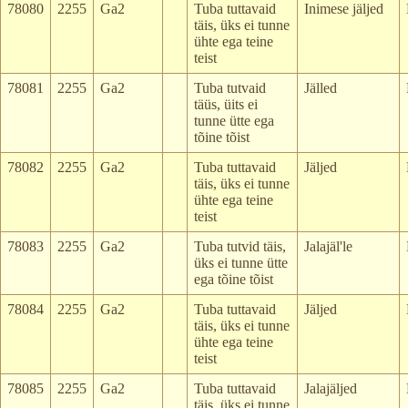
78080
2255
Ga2
Tuba tuttavaid
Inimese jäljed
täis, üks ei tunne
ühte ega teine
teist
78081
2255
Ga2
Tuba tutvaid
Jälled
täüs, üits ei
tunne ütte ega
tõine tõist
78082
2255
Ga2
Tuba tuttavaid
Jäljed
täis, üks ei tunne
ühte ega teine
teist
78083
2255
Ga2
Tuba tutvid täis,
Jalajäl'le
üks ei tunne ütte
ega tõine tõist
78084
2255
Ga2
Tuba tuttavaid
Jäljed
täis, üks ei tunne
ühte ega teine
teist
78085
2255
Ga2
Tuba tuttavaid
Jalajäljed
täis, üks ei tunne