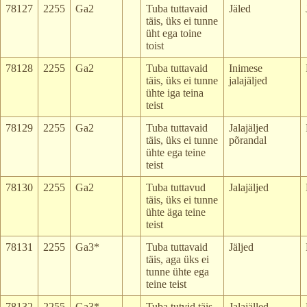
78127
2255
Ga2
Tuba tuttavaid
Jäled
täis, üks ei tunne
üht ega toine
toist
78128
2255
Ga2
Tuba tuttavaid
Inimese
täis, üks ei tunne
jalajäljed
ühte iga teina
teist
78129
2255
Ga2
Tuba tuttavaid
Jalajäljed
täis, üks ei tunne
põrandal
ühte ega teine
teist
78130
2255
Ga2
Tuba tuttavud
Jalajäljed
täis, üks ei tunne
ühte äga teine
teist
78131
2255
Ga3*
Tuba tuttavaid
Jäljed
täis, aga üks ei
tunne ühte ega
teine teist
78132
2255
Ga3*
Tuba tutvid täis,
Jalajälled