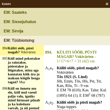
kumardab?
Kaevuvinn
Esileht
891
Külakuera kükküsilla,
EM: Saateks
lugeb lainiu meresta?
Vergukupp
EM: Sissejuhatus
892
Küläpini küksellä',
lugõ taivahe tähti?
EM: Sirvija
Kaovaldas
893
Küljest sööb ja seljast
EM: Tüübiotsing
situb?
Veski
894
Küliti sööb, püsti
894.
KÜLITI SÖÖB, PÜSTI
magab?
Vokivärten
MAGAB? Vokivärten
-
895
Küll mind peksetakse
1+17+6+7 = 31 (42) var.
ja raiutakse,
pööretakse ja
A
a
.
Küliti sööb, püsti magab?
1
1
lõigutakse, mina aga
Vokivärten
kannatan kõik ära ja
Tõs 1921 (S. Lind)
maksan kõigile heaga
Jõh, Emm, Tõs, Hls, Pst, Trt,
tagasi?
Maa
Kan, Rõu, Tt - 9 var.
896
Küll on õnnetu mu
E EM 78 (610); Kas. Talur. Kal.
elu, küll mul vaesel
2
(1895) 64 (1); E EM
68 (787)
palju valu, igaüks
mind hirmsast piinab
A
a
.
Küliti sööb ja püsti magab?
1
2
ja ka koledaste
Nuga tuppes
vaevab, ja nii peened