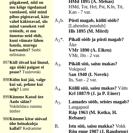
HMd 1895 (A. Melsas)
piigakesed, niid on
HMd, Tor, Hel, Pst, KJn, Trt,
mu kõige tigedamad
Kan - 7 var.
vaenlased, niid mind
pihus pigistavad, käte
A
b.
Püsti magab, küliti sööb?
vahel käkistavad, siis
1
[Lahendus puudub]
mind vaesekest veel
Hls 1895 (M. Mõrd)
trööstib, et mu
õnnetus neid ehib,
A
*.
Pikali sööb ja püsti magab?
kuni viimate lähen
2
Äke
hauda, murega
VMr 1890 (A. Elken)
kartsauhti?
Seebi
mõistatus
VMr, JJn - 2 var.
897
Küll tiivad kui linnul,
A
.
Pikäli süü, saisu makas?
3
aga siiski paigast ei
Vokipool
pease?
Tuuleveski
San 1940 (I. Novek)
Iis, San - 2 var.
898
Külm kui jää, valge
kui sai, pehme kui
A
.
Külili süü, saisu makas?
Väits
sulg?
Lumi
4
Krl 1887/9 (J. ja P. Einer)
899
Kümme Katod üte
A
.
Lamades sööb, seistes magab?
Aado sälän?
5
Vokikõdara rummu
Langapuul
ümbre
Räp 1963 (M. Kotka, H.
Rebane)
900
Kümme kitse söövad
ühe heinakuhja
B.
Istu süü, saisu makka?
Vokk
kallal?
Kedramine
Rõu enne 1907 (J. Raudsepp)