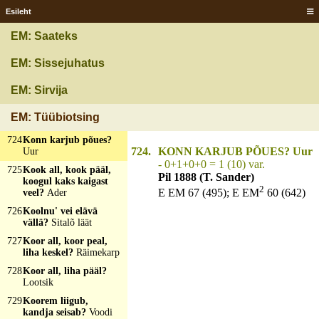
ja kiel
Esileht
722
Kolun tunnet, mis ta
om, kotti saa, ei tunne
EM: Saateks
midägi?
Söök suun ja
kõtun
EM: Sissejuhatus
723
Kompsuke all,
lõmpsuke peal,
EM: Sirvija
karvatuustakas
keskel?
Kolgispuu
EM: Tüübiotsing
(linakolkimine)
724
Konn karjub põues?
724.
KONN KARJUB PÕUES? Uur
Uur
- 0+1+0+0 = 1 (10) var.
725
Kook all, kook pääl,
Pil 1888 (T. Sander)
koogul kaks kaigast
2
E EM 67 (495); E EM
60 (642)
veel?
Ader
726
Koolnu' vei elävä
vällä?
Sitalõ läät
727
Koor all, koor peal,
liha keskel?
Räimekarp
728
Koor all, liha pääl?
Lootsik
729
Koorem liigub,
kandja seisab?
Voodi