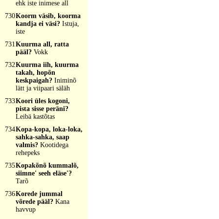
ehk iste inimese all
730
Koorm väsib, koorma
kandja ei väsi?
Istuja,
iste
731
Kuurma all, ratta
pääl?
Vokk
732
Kuurma iih, kuurma
takah, hopõn
keskpaigah?
Iniminõ
lätt ja viipaari säläh
733
Koori üles kogoni,
pista sisse peräni?
Leibä kastõtas
734
Kopa-kopa, loka-loka,
sahka-sahka, saap
valmis?
Kootidega
rehepeks
735
Kopakõnõ kummalõ,
siimne' seeh eläse'?
Tarõ
736
Korede jummal
võrede pääl?
Kana
havvup