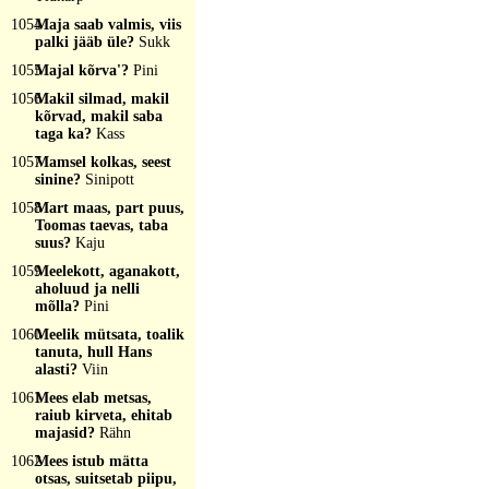
1054
Maja saab valmis, viis
palki jääb üle?
Sukk
1055
Majal kõrva'?
Pini
1056
Makil silmad, makil
kõrvad, makil saba
taga ka?
Kass
1057
Mamsel kolkas, seest
sinine?
Sinipott
1058
Mart maas, part puus,
Toomas taevas, taba
suus?
Kaju
1059
Meelekott, aganakott,
aholuud ja nelli
mõlla?
Pini
1060
Meelik mütsata, toalik
tanuta, hull Hans
alasti?
Viin
1061
Mees elab metsas,
raiub kirveta, ehitab
majasid?
Rähn
1062
Mees istub mätta
otsas, suitsetab piipu,