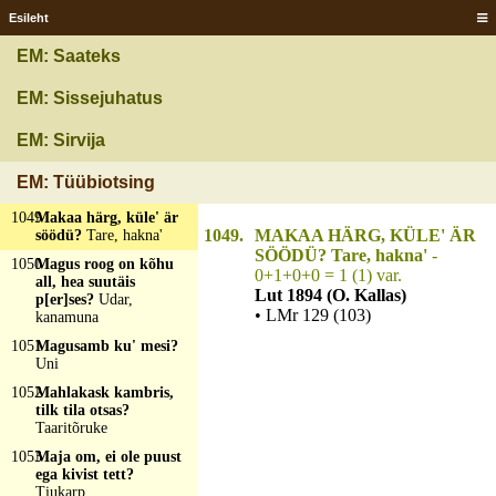
1046
Madalam kui siga,
Esileht
kõrgem kui hobune?
Sadul
EM: Saateks
1047
Mado mättäs, nenä
välläs?
Lapse nenä
EM: Sissejuhatus
natas
1048
Magab kui karu,
EM: Sirvija
müirab kui maru,
hulluks teeb mehe?
EM: Tüübiotsing
Õllevaat
1049
Makaa härg, küle' är
1049.
MAKAA HÄRG, KÜLE' ÄR
söödü?
Tare, hakna'
SÖÖDÜ? Tare, hakna'
-
1050
Magus roog on kõhu
0+1+0+0 = 1 (1) var.
all, hea suutäis
Lut 1894 (O. Kallas)
p[er]ses?
Udar,
• LMr 129 (103)
kanamuna
1051
Magusamb ku' mesi?
Uni
1052
Mahlakask kambris,
tilk tila otsas?
Taaritõruke
1053
Maja om, ei ole puust
ega kivist tett?
Tiukarp