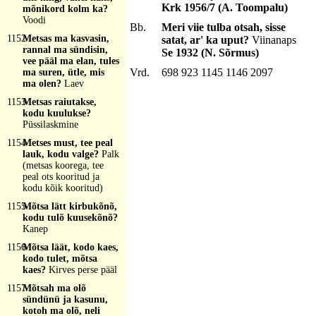
Krk 1956/7 (A. Toompalu)
mõnikord kolm ka?
Voodi
Bb.
Meri viie tulba otsah, sisse
1152
Metsas ma kasvasin,
satat, ar' ka uput?
Viinanaps
rannal ma sündisin,
Se 1932 (N. Sõrmus)
vee pääl ma elan, tules
Vrd.
698 923 1145 1146 2097
ma suren, ütle, mis
ma olen?
Laev
1153
Metsas raiutakse,
kodu kuulukse?
Püssilaskmine
1154
Metses must, tee peal
lauk, kodu valge?
Palk
(metsas koorega, tee
peal ots kooritud ja
kodu kõik kooritud)
1155
Mõtsa lätt kirbukõnõ,
kodu tulõ kuusekõnõ?
Kanep
1156
Mõtsa läät, kodo kaes,
kodo tulet, mõtsa
kaes?
Kirves perse pääl
1157
Mõtsah ma olõ
sündünü ja kasunu,
kotoh ma olõ, neli