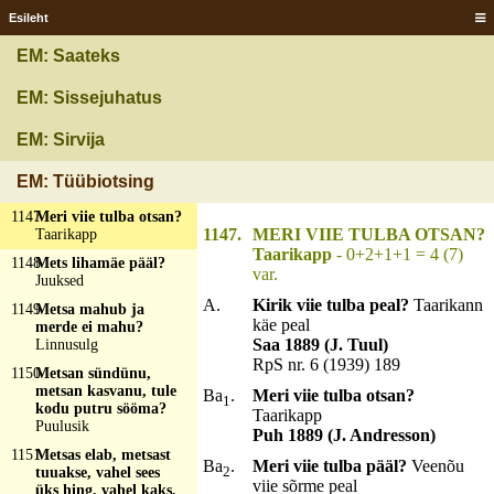
ei mahu?
Äke
Esileht
1144
Mere pääl kol'
EM: Saateks
kullatsäuka?
Lihavõõdõ,
suvistõpühä, talsipühä
EM: Sissejuhatus
1145
Meri kolme tulba
EM: Sirvija
otsah?
Tõrdu
1146
Meri nelja tulba pääl?
EM: Tüübiotsing
Taevas
1147
Meri viie tulba otsan?
1147.
MERI VIIE TULBA OTSAN?
Taarikapp
Taarikapp
- 0+2+1+1 = 4 (7)
1148
Mets lihamäe pääl?
var.
Juuksed
A.
Kirik viie tulba peal?
Taarikann
1149
Metsa mahub ja
käe peal
merde ei mahu?
Saa 1889 (J. Tuul)
Linnusulg
RpS nr. 6 (1939) 189
1150
Metsan sündünu,
metsan kasvanu, tule
Ba
.
Meri viie tulba otsan?
1
kodu putru sööma?
Taarikapp
Puulusik
Puh 1889 (J. Andresson)
1151
Metsas elab, metsast
Ba
.
Meri viie tulba pääl?
Veenõu
2
tuuakse, vahel sees
viie sõrme peal
üks hing, vahel kaks,