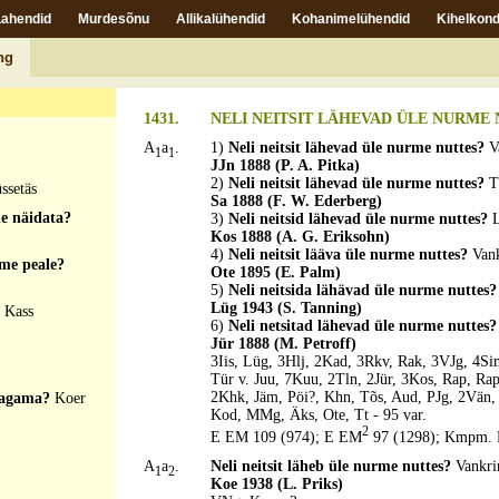
Lahendid
Murdesõnu
Allikalühendid
Kohanimelühendid
Kihelkond
 ega teine teist
ng
1431.
NELI NEITSIT LÄHEVAD ÜLE NURME 
A
a
.
1)
Neli neitsit lähevad üle nurme nuttes?
V
1
1
JJn 1888 (P. A. Pitka)
2)
Neli neitsit lähevad üle nurme nuttes?
T
ssetäs
Sa 1888 (F. W. Ederberg)
le näidata?
3)
Neli neitsid lähevad üle nurme nuttes?
Kos 1888 (A. G. Eriksohn)
4)
Neli neitsit lääva üle nurme nuttes?
Vank
lme peale?
Ote 1895 (E. Palm)
5)
Neli neitsida lähävad üle nurme nuttes
Lüg 1943 (S. Tanning)
?
Kass
6)
Neli netsitad lähevad üle nurme nuttes
Jür 1888 (M. Petroff)
3Iis, Lüg, 3Hlj, 2Kad, 3Rkv, Rak, 3VJg, 4Si
Tür v. Juu, 7Kuu, 2Tln, 2Jür, 3Kos, Rap, Rap
2Khk, Jäm, Pöi?, Khn, Tõs, Aud, PJg, 2Vän, 3
 magama?
Koer
Kod, MMg, Äks, Ote, Tt - 95 var.
2
E EM 109 (974); E EM
97 (1298); Kmpm. 
A
a
.
Neli neitsit läheb üle nurme nuttes?
Vankri
1
2
Koe 1938 (L. Priks)