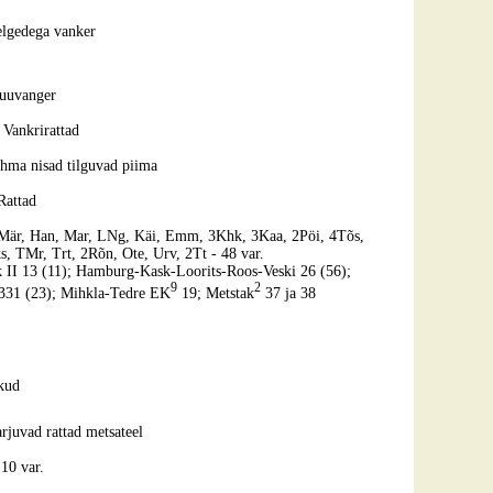
elgedega vanker
uuvanger
?
Vankrirattad
hma nisad tilguvad piima
Rattad
i, Mär, Han, Mar, LNg, Käi, Emm, 3Khk, 3Kaa, 2Pöi, 4Tõs,
s, TMr, Trt, 2Rõn, Ote, Urv, 2Tt - 48 var.
k II 13 (11); Hamburg-Kask-Loorits-Roos-Veski 26 (56);
9
2
V 331 (23); Mihkla-Tedre EK
19; Metstak
37 ja 38
kud
rjuvad rattad metsateel
10 var.