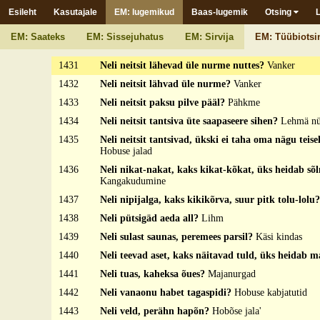
Esileht
Kasutajale
EM: lugemikud
Baas-lugemik
Otsing
1429
Neli neitsit jooksevad nurme mööda, üks ei saa ühte
kätte?
Vankrirattad
EM: Saateks
EM: Sissejuhatus
EM: Sirvija
EM: Tüübiotsi
1430
Neli neitsit kusevad ühte auku?
Lehmalüpsmine
1431
Neli neitsit lähevad üle nurme nuttes?
Vanker
1432
Neli neitsit lähvad üle nurme?
Vanker
1433
Neli neitsit paksu pilve pääl?
Pähkme
1434
Neli neitsit tantsiva üte saapaseere sihen?
Lehmä nü
1435
Neli neitsit tantsivad, ükski ei taha oma nägu teise
Hobuse jalad
1436
Neli nikat-nakat, kaks kikat-kõkat, üks heidab sõ
Kangakudumine
1437
Neli nipijalga, kaks kikikõrva, suur pitk tolu-lolu
1438
Neli pütsigäd aeda all?
Lihm
1439
Neli sulast saunas, peremees parsil?
Käsi kindas
1440
Neli teevad aset, kaks näitavad tuld, üks heidab
1441
Neli tuas, kaheksa õues?
Majanurgad
1442
Neli vanaonu habet tagaspidi?
Hobuse kabjatutid
1443
Neli veld, perähn hapõn?
Hobõse jala'