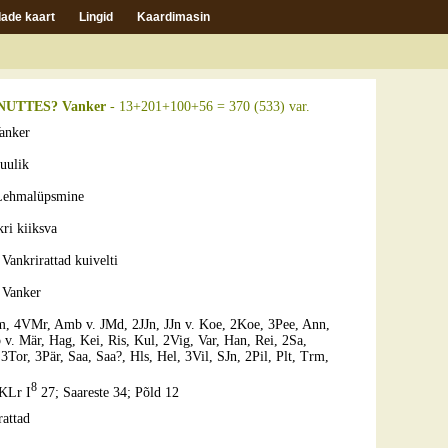
ade kaart
Lingid
Kaardimasin
NUTTES? Vanker
- 13+201+100+56 = 370 (533) var.
anker
uulik
Lehmalüpsmine
ri kiiksva
?
Vankrirattad kuivelti
?
Vanker
m, 4VMr, Amb v. JMd, 2JJn, JJn v. Koe, 2Koe, 3Pee, Ann,
 v. Mär, Hag, Kei, Ris, Kul, 2Vig, Var, Han, Rei, 2Sa,
Tor, 3Pär, Saa, Saa?, Hls, Hel, 3Vil, SJn, 2Pil, Plt, Trm,
8
KLr I
27; Saareste 34; Põld 12
rattad