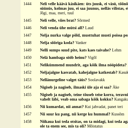
1444
Neli velle käävä käsikäen: üts juusk, ei väsü, tõõnõ
süünüs, kolmas juu, ei saa juunus, nelläs vilistas, 
Jõgi, maa, meri, tuul
1445
Neli velle, viies brat?
Sõrmed
1446
Neli venda ühe mütsi all?
Laud
1447
Nelja nurka valge põld, musttuhat musti poissa p
1448
Nelja sõõriga koda?
Vanker
1449
Nelli sumps suud pite, kats kaes taivahe?
Lehm
1450
Nelä hambaga sööb heinu?
Vigõl
1451
Nelikümmend mundrit, aga kõik ilma nööpideta?
1452
Neljajalgne kasvatab, kahejalgne katkestab?
Kasuk
1453
Nellänurgeline valget täüs?
Soolavakk
1454
Nigiseb ja nagiseb, ilmaski üle aja ei saa?
Äke
1455
Nigiseb ja nagiseb, teine tõuseb teise korra, teravn
vahelt läbi, veab oma sabaga kõik kokku?
Kangak
1456
Nii kumardat, nii annat?
Kui jahvadat, panet teri
1457
Nii suur ku pang, nii kerge ku hummal?
Kussõm
1458
Niikaua kui teda otsitas, on ta midagi, kui teda aga 
ole ta enem see, mis ta oli?
Mõistatus