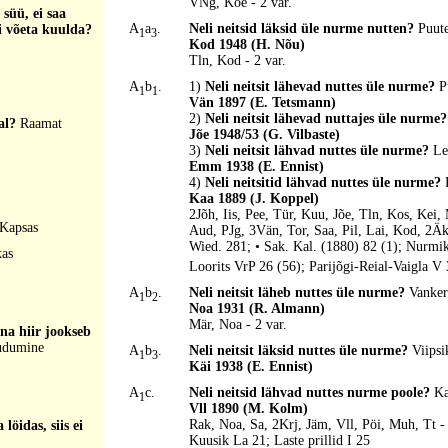
VNg, Koe - 2 var.
 süü, ei saa
A
a
.
Neli neitsid läksid üle nurme nutten?
Puut
ei võeta kuulda?
1
3
Kod 1948 (H. Nõu)
Tln, Kod - 2 var.
A
b
.
1)
Neli neitsit lähevad nuttes üle nurme?
P
1
1
Vän 1897 (E. Tetsmann)
2)
Neli neitsit lähevad nuttajes üle nurme
eal?
Raamat
Jõe 1948/53 (G. Vilbaste)
3)
Neli neitsit lähvad nuttes üle nurme?
Le
Emm 1938 (E. Ennist)
4)
Neli neitsitid lähvad nuttes üle nurme?
Kaa 1889 (J. Koppel)
2Jõh, Iis, Pee, Tür, Kuu, Jõe, Tln, Kos, Ke
Kapsas
Aud, PJg, 3Vän, Tor, Saa, Pil, Lai, Kod, 2Äk
Wied. 281; • Sak. Kal. (1880) 82 (1); Nurmi
as
Loorits VrP 26 (56); Parijõgi-Reial-Vaigla 
A
b
.
Neli neitsit läheb nuttes üle nurme?
Vanker
1
2
Noa 1931 (R. Almann)
Mär, Noa - 2 var.
ina hiir jookseb
udumine
A
b
.
Neli neitsit läksid nuttes üle nurme?
Viipsi
1
3
Käi 1938 (E. Ennist)
A
c.
Neli neitsid lähvad nuttes nurme poole?
Ka
1
Vll 1890 (M. Kolm)
Rak, Noa, Sa, 2Krj, Jäm, Vll, Pöi, Muh, Tt - 
löidas, siis ei
Kuusik La 21; Laste prillid I 25