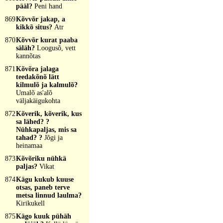
pääl?
Peni hand
869
Kõvvõr jakap, a
kikkõ situs?
Atr
870
Kõvvõr kurat paaba
säläh?
Loogusõ, vett
kannõtas
871
Kõvõra jalaga
teedakõnõ lätt
kilmulõ ja kalmulõ?
Umalõ as'alõ
väljakäigukohta
872
Kõverik, kõverik, kus
sa lähed? ?
Nühkapaljas, mis sa
tahad? ?
Jõgi ja
heinamaa
873
Kõvõriku nühkä
paljas?
Vikat
874
Kägu kukub kuuse
otsas, paneb terve
metsa linnud laulma?
Kirikukell
875
Kägo kuuk pühäh