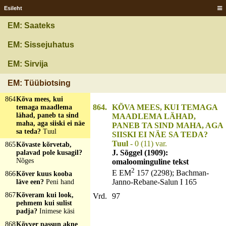
Kasevits
Esileht
861
Kõrvuta kuulen,
EM: Saateks
keeleta kostan?
Vastakostja mets ja
mägi
EM: Sissejuhatus
862
Kõrval kõnnib, ei
EM: Sirvija
kõnele?
Vari
863
Kõrvetab, aga ei pane
EM: Tüübiotsing
põlema?
Nõges
864
Kõva mees, kui
864.
KÕVA MEES, KUI TEMAGA
temaga maadlema
lähad, paneb ta sind
MAADLEMA LÄHAD,
maha, aga siiski ei näe
PANEB TA SIND MAHA, AGA
sa teda?
Tuul
SIISKI EI NÄE SA TEDA?
Tuul
- 0 (11) var.
865
Kõvaste kõrvetab,
J. Sõggel (1909):
palavad pole kusagil?
Nõges
omaloominguline tekst
2
E EM
157 (2298); Bachman-
866
Kõver kuus kooba
Janno-Rebane-Salun I 165
läve een?
Peni hand
867
Kõveram kui look,
Vrd.
97
pehmem kui sulist
padja?
Inimese käsi
868
Kõvver passun akne