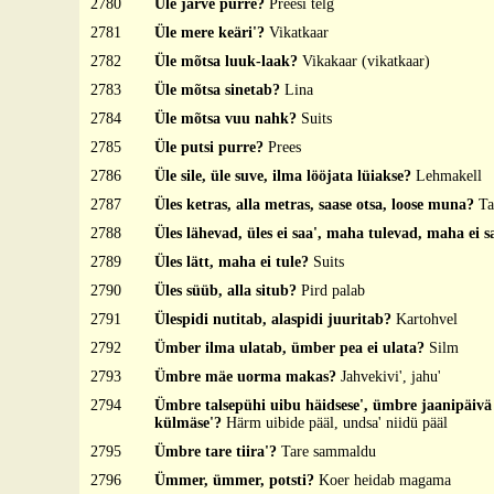
2780
Üle järve purre?
Preesi telg
2781
Üle mere keäri'?
Vikatkaar
2782
Üle mõtsa luuk-laak?
Vikakaar (vikatkaar)
2783
Üle mõtsa sinetab?
Lina
2784
Üle mõtsa vuu nahk?
Suits
2785
Üle putsi purre?
Prees
2786
Üle sile, üle suve, ilma lööjata lüiakse?
Lehmakell
2787
Üles ketras, alla metras, saase otsa, loose muna?
Ta
2788
Üles lähevad, üles ei saa', maha tulevad, maha ei 
2789
Üles lätt, maha ei tule?
Suits
2790
Üles süüb, alla situb?
Pird palab
2791
Ülespidi nutitab, alaspidi juuritab?
Kartohvel
2792
Ümber ilma ulatab, ümber pea ei ulata?
Silm
2793
Ümbre mäe uorma makas?
Jahvekivi', jahu'
2794
Ümbre talsepühi uibu häidsese', ümbre jaanipäivä 
külmäse'?
Härm uibide pääl, undsa' niidü pääl
2795
Ümbre tare tiira'?
Tare sammaldu
2796
Ümmer, ümmer, potsti?
Koer heidab magama