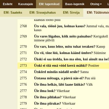
2765
Üts tsiga, kats nõnna?
Nüsk (lüpsik
Esileht
Kasutajale
EM: lugemikud
Baas-lugemik
Otsing
2766
Üts tõist tunne-ei?
Jäle'
EM: Saateks
EM: Sissejuhatus
EM: Sirvija
EM: Tüübiotsi
2767
Üts vakk, äga aastäga käänetäs tõõnõ puul?
Maad k
käändäs tõõnõ puul
2768
Üts vala, tõõnõ juu, kolmas kasus?
Jummal vala, ma
kasus
2769
Üts vares liigahus, kõik mõts painahus?
Kerigukell 
inimese põlvili
2770
Üts vars, kuus lehte, mitu tuhat terakest?
Kanep
2771
Üts vii, tõne lüü, kolmas käänd ümbre?
Süümine
2772
Ükski ei saa ütelda, kes ma olen, kui ainult ma ise
2773
Ütski ei tiiä emä vööd kerrä mähki?
Postitee
2774
Ütskõrd mindäs nädalil orsile?
Sanna
2775
Ütstassa mõtsaga, a päevä näe-ei?
Puu söä
2776
Üle ilma helkäs, läbi laane läükäs?
Välk
2777
Üle ilma look?
Vikerkaar
2778
Üle ilma pihlakas?
Vikerkaar
2779
Üle ilma piirakas?
Vikerkaar