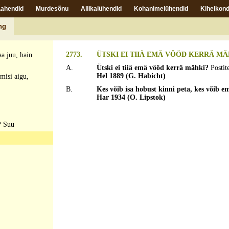
Lahendid
Murdesõnu
Allikalühendid
Kohanimelühendid
Kihelkond
ng
ünnetas,
2773.
ÜTSKI EI TIIÄ EMÄ VÖÖD KERRÄ MÄHK
a juu, hain
A.
Ütski ei tiiä emä vööd kerrä mähki?
Postit
Hel 1889 (G. Habicht)
misi aigu,
B.
Kes võib isa hobust kinni peta, kes võib
Har 1934 (O. Lipstok)
?
Suu