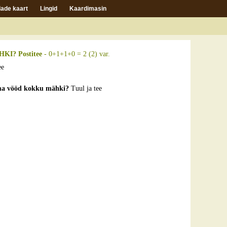
ade kaart
Lingid
Kaardimasin
I? Postitee
- 0+1+1+0 = 2 (2) var.
ee
 ema vööd kokku mähki?
Tuul ja tee