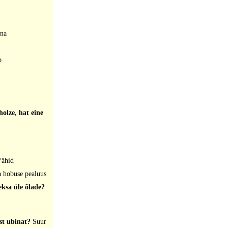
na
b
holze, hat eine
ähid
a hobuse pealuus
eksa üle õlade?
ast ubinat?
Suur