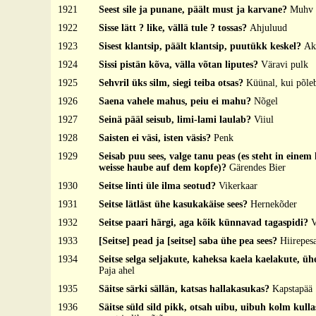
1921
Seest sile ja punane, päält must ja karvane?
Muhv
1922
Sisse lätt ? like, vällä tule ? tossas?
Ahjuluud
1923
Sisest klantsip, päält klantsip, puutükk keskel?
Ak
1924
Sissi pistän kõva, välla võtan liputes?
Väravi pulk
1925
Sehvril üks silm, siegi teiba otsas?
Küünal, kui põle
1926
Saena vahele mahus, peiu ei mahu?
Nõgel
1927
Seinä pääl seisub, limi-lami laulab?
Viiul
1928
Saisten ei väsi, isten väsis?
Penk
1929
Seisab puu sees, valge tanu peas (es steht in einem 
weisse haube auf dem kopfe)?
Gärendes Bier
1930
Seitse linti üle ilma seotud?
Vikerkaar
1931
Seitse lätläst ühe kasukakäise sees?
Hernekõder
1932
Seitse paari härgi, aga kõik künnavad tagaspidi?
V
1933
[Seitse] pead ja [seitse] saba ühe pea sees?
Hiirepes
1934
Seitse selga seljakute, kaheksa kaela kaelakute, üh
Paja ahel
1935
Säitse särki sällän, katsas hallakasukas?
Kapstapää
1936
Säitse süld sild pikk, otsah uibu, uibuh kolm kull