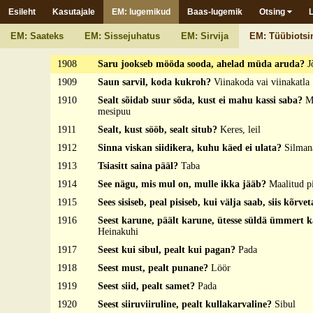
Esileht
Kasutajale
EM: lugemikud
Baas-lugemik
Otsing
1906
Sant saunas, kott kõhus, jalad ristati p[erse] all?
T
1907
Saratohvi maal pägimidse söövä hommugust lõunan
EM: Saateks
EM: Sissejuhatus
EM: Sirvija
EM: Tüübiotsi
õdaguni?
Elläi
1908
Saru jookseb mööda sooda, ahelad müda aruda?
J
1909
Saun sarvil, koda kukroh?
Viinakoda vai viinakatla
1910
Sealt sõidab suur sõda, kust ei mahu kassi saba?
M
mesipuu
1911
Sealt, kust sööb, sealt situb?
Keres, leil
1912
Sinna viskan siidikera, kuhu käed ei ulata?
Silman
1913
Tsiasitt saina pääl?
Taba
1914
See nägu, mis mul on, mulle ikka jääb?
Maalitud pi
1915
Sees sisiseb, peal pisiseb, kui välja saab, siis kõrve
1916
Seest karune, päält karune, ütesse süldä ümmert 
Heinakuhi
1917
Seest kui sibul, pealt kui pagan?
Pada
1918
Seest must, pealt punane?
Löör
1919
Seest siid, pealt samet?
Pada
1920
Seest siiruviiruline, pealt kullakarvaline?
Sibul