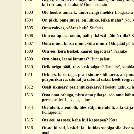
kui torkan, siis tahad?
Õmblusmasin
1503
Olõ hoobis ümärik, ümbreringi imelik?
Lõngakera
1504
On pikk, pane juure, on lühike, leika maha?
Nõu v
1505
Oma rahvas, võõras hais?
Sitahais
1506
Onu oatap aea takan, pallep kärssä käimä tulla?
S
1507
Oota mind, katsu mind, võta mind?
Odrapääd põll
1508
Ora ees, kera keskel, käärid tagaotsas?
Pääsuke
1509
Oru oinas, laane lammas?
Hunt ja karu
1510
Orik origu pääl, rasv keskpaigan?
Tarehire', sambla
1511
Ork ees, hark taga, pealt sinine siidikarva, alt pu
purpurikarva, sibinal ja sabinal saksa keelt reegi
1512
Osalt sikusarv, osalt juuksekarv?
Hooletu tüdruku h
1513
Osta oma rahaga, pista oma pikaga, söö oma kõht
perse peale?
Leivategemine
1514
Otendolli, atendolli, üles välja ütendolli, alla välja
Põllupeenar
1515
Ots ees, ots sees, keha kui kapsapea?
Kera
1516
Otsad kitsad, keskelt lai, kuidas see siga siia sisse 
pooliga