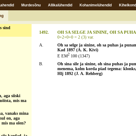
Lahendid
Murdesõnu
Allikalühendid
Kohanimelühendid
Kihelkond
ng
ts
s sind
1492.
OH SA SELGE JA SININE, OH SA PUH
0+2+0+0 = 2 (3) var.
A.
Oh sa selge ja sinine, oh sa puhas ja pun
Kad 1897 (A. K. Kivi)
2
E EM
100 (1347)
B.
Oh sina sile ja sinine, oh sina puhas ja p
menema, kolm korda piad tegema: klonks,
Hlj 1892 (J. A. Rehberg)
, aga siiski
mõista, mis ma
na, vanaks mina
nul on, aga
e, mis ma olen?
siis kardad, ja