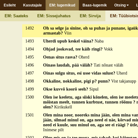
Saabas, sukk ja jalg
Esileht
Kasutajale
EM: lugemikud
Baas-lugemik
Otsing
1490
Odrane orikas, sarapuune s[i]taauk?
Lähker
EM: Saateks
EM: Sissejuhatus
EM: Sirvija
EM: Tüübiotsi
1491
Oh sa ime, esi pime, habe suus ja hambid pole?
Pu
1492
Oh sa selge ja sinine, oh sa puhas ja punane, igaük
armastab?
Viin
1493
Uherdi upub keskel väina?
Naba
1494
Ohjad jooksvad, tee käib ringi?
Vokk
1495
Oenas situs rasva?
Oherd
1496
Oinass laudah, pää väläh?
Tati nõnast väläh
1497
Oinas sulgu situs, esi usse vidas sulust?
Uherd
1498
Okkaline, nokkaline, pigi p? punn?
Vist takjanupp
1499
Okse kuvvõ koorõ seeh?
Sipul
1500
Olen ise keeletu, aga siiski kõnelen, olen ise meeletu
mõistan meelt, tunnen kurbtust, tunnen rõõmu ? 
olen?
Kirikukell
1501
Olen mina noor, nooreks mina jään, olen mina va
jään, silmad minul on, aga need ei näe, kõrvad mi
need ei kuule, suu minul on, aga see ei räägi ? ütl
Inimese pilt
1502
Olgu mis on ja tee muga, mis tahad; kui kõigutan, 