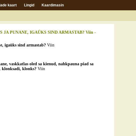
ade kaart
Lingid
Kaardimasin
AS JA PUNANE, IGAÜKS SIND ARMASTAB? Viin
-
ane, igaüks sind armastab?
Viin
unane, vaskkatlas oled sa kienud, nahkpauna piad sa
 klonksadi, klonks?
Viin