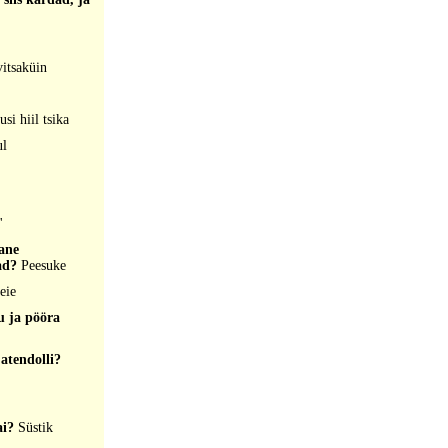
itsaküin
usi hiil tsika
ul
'
nane
vad?
Peesuke
eie
u ja pööra
 atendolli?
sai?
Süstik