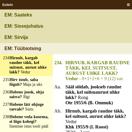
Esileht
231
Hirjukese, harjukese
lääva alla kivist silda
EM: Saateks
mööda?
Vesi juusk
232
Hirm hindäl kaalah?
EM: Sissejuhatus
Püss
233
Hirmuline läheb
EM: Sirvija
armulisele kosja, pika
piibu ja laia kaabuga?
EM: Tüübiotsing
Kaev
234
Hirnub, kargab
234.
HIRNUB, KARGAB RAUDNE
raudne täkk, kel
suitsust, aurust uhke
TÄKK, KEL SUITSUST,
lakk?
Vedur
AURUST UHKE LAKK?
Vedur
- 0+1+2+6 = 9 (12) var.
235
Hirv istub, saba
liigub?
Maja ja uks
Aa.
Sääl sõidab, jookseb raudne
täkk, kel suitsuaurust uhke
236
Hobene joosk, ohja
saisva?
Jõgi
lakk?
Rong
Ote 1955/6 (B. Ommuk)
237
Hobene lätt ohjuge
taevale?
Suits
Ab.
Hirnub, kargab raudne täkk,
kel suitsust, aurust uhke lakk?
238
Hobene veda koorma,
Vedur
ei liigu kohegi?
Inemine istus tooli pääl
Khk 1955/9 (I. Roost)