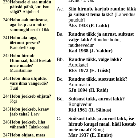
2Khk - 2 var.
239
Hobesele ei saa muidu
päitsid pähä, kui istu
Ac.
Siin hirnub, karjub raudne täkk
sälgä?
Ahjuluud
ja suitsust tema lakk?
[Lahendus
puudub]
240
Hobu aab umbratsa,
aga ise-p astu mitte
Äks 1933 (P. Lukk)
sammugid eetsi?
Okk
Ba.
Raudne täkk ja aurust, suitsust
241
Hobu aia taga,
valge lakk?
Raudne hobu,
õletuust persen?
raudteevedur
Kartohvlikoop
Kad 1968 (J. Valdur)
242
Hobu hirnub
Bb.
Raudne täkk, valge lakk?
Hiiumaal, hääl kostab
Aurukatel
meie maale?
Rkv 1972 (E. Tuisk)
Müristamine
243
Hobu ilma uhjulde,
Bc.
Raudne täkk, suetsust lakk?
vars ilma vangõrdõ?
Aurumasin
Tuul
SJn 1894 (H. Raid)
244
Hobu jookseb ohjata?
Bd.
Suitsust tukk, aurust lakk?
Jõgi
Rongivedur
245
Hobu jookseb, kraav
Rid 1961 (R. Säinas)
jäeb taha?
Laev
C.
Suitsust tukk ja aurust lakk, ise
246
Hobu jookseb, liha
hirnub kaugel maal, hääl kostab
väheneb?
Takukoonal
meie maal?
Rong
Mar 1937 (E. Ennist)
247
Hobu ohjata, mees