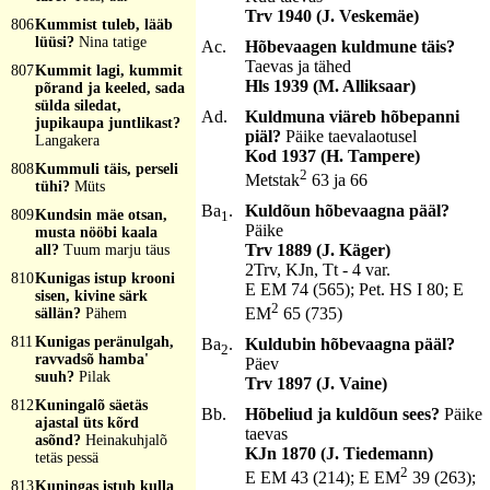
Trv 1940 (J. Veskemäe)
806
Kummist tuleb, lääb
lüüsi?
Nina tatige
Ac.
Hõbevaagen kuldmune täis?
Taevas ja tähed
807
Kummit lagi, kummit
Hls 1939 (M. Alliksaar)
põrand ja keeled, sada
sülda siledat,
Ad.
Kuldmuna viäreb hõbepanni
jupikaupa juntlikast?
piäl?
Päike taevalaotusel
Langakera
Kod 1937 (H. Tampere)
808
Kummuli täis, perseli
2
Metstak
63 ja 66
tühi?
Müts
Ba
.
Kuldõun hõbevaagna pääl?
809
Kundsin mäe otsan,
1
Päike
musta nööbi kaala
Trv 1889 (J. Käger)
all?
Tuum marju täus
2Trv, KJn, Tt - 4 var.
810
Kunigas istup krooni
E EM 74 (565); Pet. HS I 80; E
sisen, kivine särk
2
EM
65 (735)
sällän?
Pähem
811
Kunigas peränulgah,
Ba
.
Kuldubin hõbevaagna pääl?
2
ravvadsõ hamba'
Päev
suuh?
Pilak
Trv 1897 (J. Vaine)
812
Kuningalõ säetäs
Bb.
Hõbeliud ja kuldõun sees?
Päike
ajastal üts kõrd
taevas
asõnd?
Heinakuhjalõ
KJn 1870 (J. Tiedemann)
tetäs pessä
2
E EM 43 (214); E EM
39 (263);
813
Kuningas istub kulla