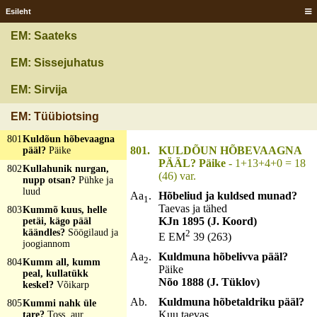
797
Kullane kopakene
Esileht
hõbedat täüs?
Sibul
EM: Saateks
798
Kuldsõel, hõbeauka
täis?
Taevas
EM: Sissejuhatus
799
Kuldtäkk, hõbelakk
ja särjesapist saba
EM: Sirvija
taga?
Kukk
800
Kulduppin, elu sisen?
EM: Tüübiotsing
Piip
801
Kuldõun hõbevaagna
801.
KULDÕUN HÕBEVAAGNA
pääl?
Päike
PÄÄL? Päike
- 1+13+4+0 = 18
802
Kullahunik nurgan,
(46) var.
nupp otsan?
Pühke ja
luud
Aa
.
Hõbeliud ja kuldsed munad?
1
Taevas ja tähed
803
Kummõ kuus, helle
KJn 1895 (J. Koord)
petäi, kägo pääl
käändles?
Söögilaud ja
2
E EM
39 (263)
joogiannom
Aa
.
Kuldmuna hõbelivva pääl?
2
804
Kumm all, kumm
Päike
peal, kullatükk
Nõo 1888 (J. Tüklov)
keskel?
Võikarp
Ab.
Kuldmuna hõbetaldriku pääl?
805
Kummi nahk üle
Kuu taevas
tare?
Toss, aur