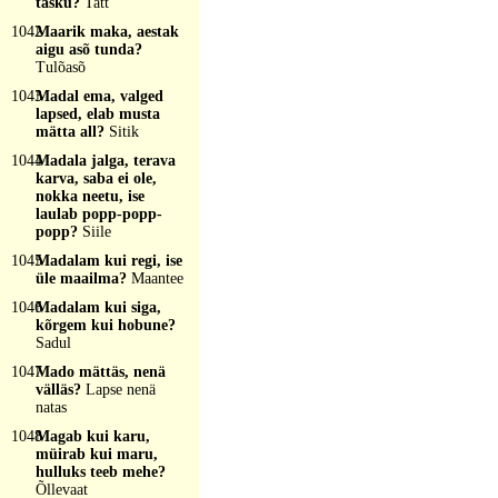
tasku?
Tatt
1042
Maarik maka, aestak
aigu asõ tunda?
Tulõasõ
1043
Madal ema, valged
lapsed, elab musta
mätta all?
Sitik
1044
Madala jalga, terava
karva, saba ei ole,
nokka neetu, ise
laulab popp-popp-
popp?
Siile
1045
Madalam kui regi, ise
üle maailma?
Maantee
1046
Madalam kui siga,
kõrgem kui hobune?
Sadul
1047
Mado mättäs, nenä
välläs?
Lapse nenä
natas
1048
Magab kui karu,
müirab kui maru,
hulluks teeb mehe?
Õllevaat