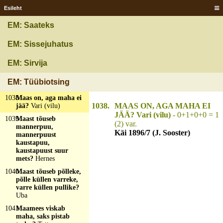
Esileht
1035
Maa mulke täis, kõik
vahtva taiva poole?
EM: Saateks
Röakors
1036
Maa mäng, taivas
EM: Sissejuhatus
tands, vikakaar lüü
viiulit?
Pikne müristas
EM: Sirvija
1037
Maad om, inimese ei
käi, vett om, laeva ei
EM: Tüübiotsing
sõida?
Raba
1038
Maas on, aga maha ei
1038.
MAAS ON, AGA MAHA EI
jää?
Vari (vilu)
JÄÄ? Vari (vilu)
- 0+1+0+0 = 1
1039
Maast tõuseb
(2) var.
mannerpuu,
Käi 1896/7 (J. Sooster)
mannerpuust
kaustapuu,
kaustapuust suur
mets?
Hernes
1040
Maast tõuseb põlleke,
põlle küllen varreke,
varre küllen pullike?
Uba
1041
Maamees viskab
maha, saks pistab