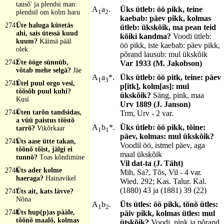
tausõ' ja plendsi man:
A
a
.
Üks ütleb: öö pikk, teine
1
2
plendsil om kolm haru
kaebab: päev pikk, kolmas
2741
Üte haluga kütetäs
ütleb: ükskõik, ma pean teid
ahi, sais ütessä kuud
kõiki kandma?
Voodi ütleb:
kuum?
Käimä pääl
öö pikk, iste kaebab: päev pikk,
olek
põrand lausub: mul ükskõik
2742
Üte ööge sünnüb,
Var 1933 (M. Jakobson)
võtab mehe selgä?
Jäe
A
a
*.
Üks ütleb: öö pitk, teine: päev
1
3
2743
Ütel puul orgo vesi,
p[itk], kolm[as]: mul
tõõsõh puul kuhi?
ükskõik?
Säng, pink, maa
Kusi
Urv 1889 (J. Janson)
2744
Üten tarõn tandsidas,
Trm, Urv - 2 var.
a vüü paistus tõistõ
A
b
*.
Üks ütleb: öö pikk, tõine:
tarrõ?
Vikõrkaar
1
1
päev, kolmas: mul ükskõik?
2745
Üts aase ütte takan,
Voodil öö, istmel päev, aga
tõõnõ tõist, jälgi ei
maal ükskõik
tunnõ?
Toas kõndimine
Vil dat-ta (J. Täht)
2746
Üts ader kolme
Mih, Sa?, Tõs, Vil - 4 var.
haeraga?
Hainavikel
Wied. 292; Kas. Talur. Kal.
(1880) 43 ja (1881) 39 (22)
2747
Üts ait, kats lävve?
Nõna
A
b
.
Üts ütles: öö pikk, tõnõ ütles:
1
2
2748
Üts hup(p)as pääle,
päiv pikk, kolmas ütles: mul
tõõnõ maalõ, kolmas
ütskõik?
Voodi, pink ja põrand