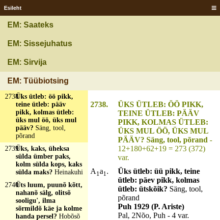
näha siis, mis
võõramaade rahva
Esileht
viis, ei ole jälgi näha
tal, et ta on käinud
EM: Saateks
võõral maal?
Laevamast
EM: Sissejuhatus
2737
Üks ütleb: suvi pikk,
teine ütleb: talv pikk,
EM: Sirvija
kolmas ütleb: üks mul
kõik?
Vanker, regi,
EM: Tüübiotsing
hobune
2738
Üks ütleb: öö pikk,
2738.
ÜKS ÜTLEB: ÖÖ PIKK,
teine ütleb: pääv
pikk, kolmas ütleb:
TEINE ÜTLEB: PÄÄV
üks mul öö, üks mul
PIKK, KOLMAS ÜTLEB:
pääv?
Säng, tool,
ÜKS MUL ÖÖ, ÜKS MUL
põrand
PÄÄV? Säng, tool, põrand
-
12+180+62+19 = 273 (372)
2739
Üks, kaks, üheksa
sülda ümber paks,
var.
kolm sülda kops, kaks
A
a
.
Üks ütleb: üü pikk, teine
sülda maks?
Heinakuhi
1
1
ütleb: päev pikk, kolmas
2740
Üts luum, puunõ kõtt,
ütleb: ütskõik?
Säng, tool,
nahanõ sälg, olitsõ
põrand
sooligu', ilma
Puh 1929 (P. Ariste)
sõrmildõ käe ja kolme
Pal, 2Nõo, Puh - 4 var.
handa persel?
Hobõsõ