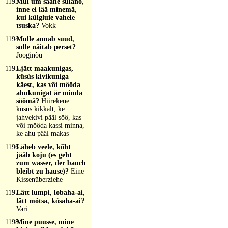
1193
Mul um sääne sulanõ,
inne ei lää minemä,
kui külgluie vahele
tsuska?
Vokk
1194
Mulle annab suud,
sulle näitab perset?
Jooginõu
1195
Ljätt maakunigas,
küsüs kivikuniga
käest, kas või mööda
ahukunigat är minda
söömä?
Hiirekene
küsüs kikkalt, ke
jahvekivi pääl söö, kas
või mööda kassi minna,
ke ahu pääl makas
1196
Läheb veele, kõht
jääb koju (es geht
zum wasser, der bauch
bleibt zu hause)?
Eine
Kissenüberziehe
1197
Lätt lumpi, lobaha-ai,
lätt mõtsa, kõsaha-ai?
Vari
1198
Mine puusse, mine