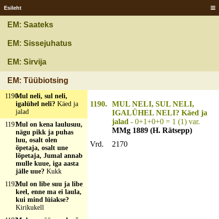
hakatakse jooma, siis
minnakse mind
Esileht
metsast tooma?
Pajupill
EM: Saateks
1189
Mul ei ole seda ja
EM: Sissejuhatus
mina ei taha seda ka
mitte, aga kui see mul
oleks, siis ei annaks
EM: Sirvija
mina seda mitte tuhat
rubla eest ära?
Üks
EM: Tüübiotsing
ainus silm
1190
Mul neli, sul neli,
1190.
MUL NELI, SUL NELI,
igalühel neli?
Käed ja
jalad
IGALÜHEL NELI? Käed ja
jalad
- 0+1+0+0 = 1 (1) var.
1191
Mul on kena laulusuu,
MMg 1889 (H. Rätsepp)
nägu pikk ja puhas
luu, osalt olen
Vrd.
2170
õpetaja, osalt une
lõpetaja, Jumal annab
mulle kuue, iga aasta
jälle uue?
Kukk
1192
Mul on libe suu ja libe
keel, enne ma ei laula,
kui mind lüiakse?
Kirikukell