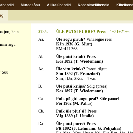
Lahendid
Murdesõnu
Allikalühendid
Kohanimelühendid
Kihelkond
ng
ünnetas,
2785.
ÜLE PUTSI PURRE? Prees
- 1+31+21+6 = 
a juu, hain
Aa.
Üle aogu priuh?
Vanaaegne rees
KJn 1936 (G. Must)
misi aigu,
EMrd II 368
Ab.
Üle putsi kriuh?
Prees
Kos 1892 (T. Wiedemann)
Ac.
Üle vitu kriuks?
Preesi tilgut
?
Suu
Sim 1892 (T. Franzdorf)
Sim, HJn, 2Kos - 4 var.
B.
Üle putsi kriips?
Sõlg (prees)
Kos 1897 (T. Wiedemann)
Ca.
Pulk põigiti augu peal?
Sõle pannel
Pöi 1902 (M. Pallas)
Cb.
Pulk üle p[ut]si?
Prees
VJg 1889 (J. Ustallo)
Da
.
Üle putsi purre?
Prees
1
Plt 1892 (J. Lehmann, G. Põhjakas)