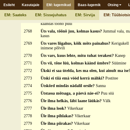
2765
Üts tsiga, kats nõnna?
Nüsk (lüpsik
Esileht
Kasutajale
EM: lugemikud
Baas-lugemik
Otsing
2766
Üts tõist tunne-ei?
Jäle'
EM: Saateks
EM: Sissejuhatus
EM: Sirvija
EM: Tüübiotsi
2767
Üts vakk, äga aastäga käänetäs tõõnõ puul?
Maad k
käändäs tõõnõ puul
2768
Üts vala, tõõnõ juu, kolmas kasus?
Jummal vala, ma
kasus
2769
Üts vares liigahus, kõik mõts painahus?
Kerigukell 
inimese põlvili
2770
Üts vars, kuus lehte, mitu tuhat terakest?
Kanep
2771
Üts vii, tõne lüü, kolmas käänd ümbre?
Süümine
2772
Ükski ei saa ütelda, kes ma olen, kui ainult ma ise
2773
Ütski ei tiiä emä vööd kerrä mähki?
Postitee
2774
Ütskõrd mindäs nädalil orsile?
Sanna
2775
Ütstassa mõtsaga, a päevä näe-ei?
Puu söä
2776
Üle ilma helkäs, läbi laane läükäs?
Välk
2777
Üle ilma look?
Vikerkaar
2778
Üle ilma pihlakas?
Vikerkaar
2779
Üle ilma piirakas?
Vikerkaar