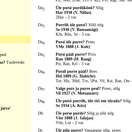
Plt, Nõo, 2Ote, Urv v. Krl, Plv, Räp, Vas, Vas
Da
.
Üle putsi purdõkõnõ?
Sõlg
2
Har 1938 (V. Niilus)
2Har - 2 var.
Da
.
Purrõh üle putsi?
Sõlõ telg
3
Se 1930 (V. Ruusamägi)
KJn, Rõu, Se - 3 var.
Da
.
Putsi üle purre?
Prees
4
VMr 1888 (J. Koit)
Da
.
Putsi pääl purre?
Priis
pud
5
Ran 1889 (H. Raag)
saa?
Tuuleveski
Pst, Ran, Krl - 3 var.
Da
.
Putsil purre pääl?
Rees
6
Hel 1889 (G. Habicht)
Tor, Hls, 3Hel, Trv, 5Pst, Vil, Ksi, Ran, Ote -
Da
.
Valge puts ja purre peal?
Prees, sõlg
7
Vil 1927 (V. Metsamärt)
Da
.
Üle putsi purrõh, üle titi om tiirada?
Sõlg 
8
Se 1934 (A. Kits)
järve'
Db.
Üle perse purde?
Sõlg ja sõle telg
Võn 1888 (J. Jalajas)
Võn, Lut - 2 var.
Dc.
Üle pilu purre?
Vanaaegne sõlg, prees