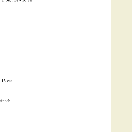
 v. Se, 7Se - 16 var.
 15 var.
rinnah