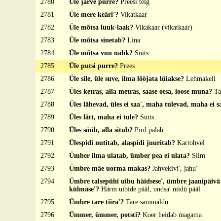
2780
Üle järve purre?
Preesi telg
2781
Üle mere keäri'?
Vikatkaar
2782
Üle mõtsa luuk-laak?
Vikakaar (vikatkaar)
2783
Üle mõtsa sinetab?
Lina
2784
Üle mõtsa vuu nahk?
Suits
2785
Üle putsi purre?
Prees
2786
Üle sile, üle suve, ilma lööjata lüiakse?
Lehmakell
2787
Üles ketras, alla metras, saase otsa, loose muna?
Ta
2788
Üles lähevad, üles ei saa', maha tulevad, maha ei 
2789
Üles lätt, maha ei tule?
Suits
2790
Üles süüb, alla situb?
Pird palab
2791
Ülespidi nutitab, alaspidi juuritab?
Kartohvel
2792
Ümber ilma ulatab, ümber pea ei ulata?
Silm
2793
Ümbre mäe uorma makas?
Jahvekivi', jahu'
2794
Ümbre talsepühi uibu häidsese', ümbre jaanipäivä 
külmäse'?
Härm uibide pääl, undsa' niidü pääl
2795
Ümbre tare tiira'?
Tare sammaldu
2796
Ümmer, ümmer, potsti?
Koer heidab magama