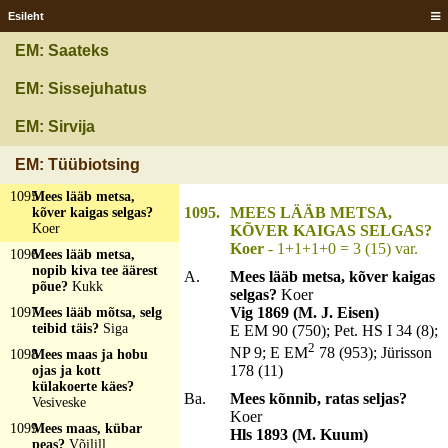
odad peas?
Loomal
Esileht
sarved peas
1093
Mees lähäb metsa,
EM: Saateks
naba koju poole?
Ein
Arbeiter mit dem
EM: Sissejuhatus
Trinkgeschirr auf dem
Rücken
EM: Sirvija
1094
Mees lähäb metsa,
teeb ilma vardata
EM: Tüübiotsing
kuhja?
Sittahunnik
1095
Mees lääb metsa,
1095.
MEES LÄÄB METSA,
kõver kaigas selgas?
Koer
KÕVER KAIGAS SELGAS?
Koer
- 1+1+1+0 = 3 (15) var.
1096
Mees lääb metsa,
nopib kiva tee äärest
A.
Mees lääb metsa, kõver kaigas
põue?
Kukk
selgas?
Koer
Vig 1869 (M. J. Eisen)
1097
Mees lääb mõtsa, selg
teibid täis?
Siga
E EM 90 (750); Pet. HS I 34 (8);
2
NP 9; E EM
78 (953); Jürisson
1098
Mees maas ja hobu
178 (11)
ojas ja kott
külakoerte käes?
Ba.
Mees kõnnib, ratas seljas?
Vesiveske
Koer
1099
Mees maas, kübar
Hls 1893 (M. Kuum)
peas?
Võilill