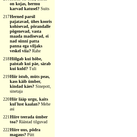
on kojas, hermu
karvad katusel?
Suits
217
Herned parsil
pajatavad, ühes kooris
kohisevad, põrandalle
põgenevad, vasta
maada madisevad, ei
nad sünni patta
panna ega viljaks
veskel viia?
Rahe
218
Hiilgab kui hõbe,
paistab kui päe, särab
kui kuld?
Tuli
219
Hiir istub, müts peas,
kass käib ümber,
kindad käes?
Sinepott,
sinetaja
220
Hiir lääp urgu, kaits
kul'lust kaalan?
Mehe
asi
221
Hiire teerada ümber
toa?
Räästad tilguvad
222
Hiire uus, põdra
magaus?
Pütt