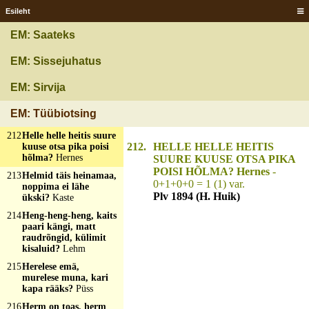
da ist Silber)?
Eine
Esileht
Kirche
210
Hele täht, tume täht,
EM: Saateks
rikka mihe maja
külles?
Aken
EM: Sissejuhatus
211
Heliseb kui emand,
kumiseb kui
EM: Sirvija
kuningas, tuleb tuppa
kui saks, läheb välja
EM: Tüübiotsing
kui sant?
Joulud
212
Helle helle heitis suure
212.
HELLE HELLE HEITIS
kuuse otsa pika poisi
hõlma?
Hernes
SUURE KUUSE OTSA PIKA
POISI HÕLMA? Hernes
-
213
Helmid täis heinamaa,
0+1+0+0 = 1 (1) var.
noppima ei lähe
Plv 1894 (H. Huik)
ükski?
Kaste
214
Heng-heng-heng, kaits
paari kängi, matt
raudrõngid, külimit
kisaluid?
Lehm
215
Herelese emä,
murelese muna, kari
kapa rääks?
Püss
216
Herm on toas, herm