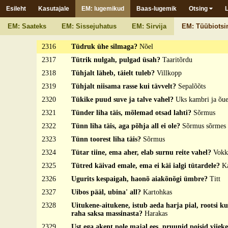
2313
Tölki-tölki rääbistölki, üle õue öörenstölki, vas vil
Esileht
Kasutajale
EM: lugemikud
Baas-lugemik
Otsing
2314
Törri aeti, tandsiti, upsiti, hani oli kaalapidi käh
EM: Saateks
EM: Sissejuhatus
EM: Sirvija
EM: Tüübiotsi
2315
Tüdruk istub, emand tellab?
Kass ja kassi saba
2316
Tüdruk ühe silmaga?
Nõel
2317
Tütrik nulgah, pulgad üsah?
Taaritõrdu
2318
Tühjalt läheb, täielt tuleb?
Villkopp
2319
Tühjalt niisama rasse kui tävvelt?
Sepalõõts
2320
Tükike puud suve ja talve vahel?
Uks kambri ja õue
2321
Tünder liha täis, mõlemad otsad lahti?
Sõrmus
2322
Tünn liha täis, aga põhja all ei ole?
Sõrmus sõrmes
2323
Tünn toorest liha täis?
Sõrmus
2324
Tütar tiine, ema aher, elab surnu reite vahel?
Vokk
2325
Tütred käivad emale, ema ei käi ialgi tütardele?
K
2326
Ugurits kespaigah, haonõ aiakõnõgi ümbre?
Titt
2327
Uibos pääl, ubina' all?
Kartohkas
2328
Uitukene-aitukene, istub aeda harja pial, rootsi ku
raha saksa massinasta?
Harakas
2329
Ust ega akent pole majal ees, pruunid poisid viiekes