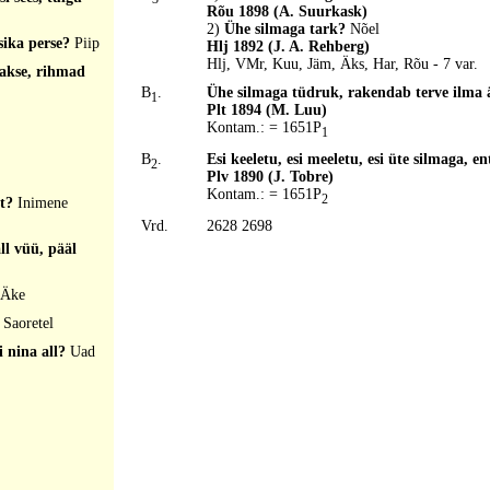
Rõu 1898 (A. Suurkask)
2)
Ühe silmaga tark?
Nõel
sika perse?
Piip
Hlj 1892 (J. A. Rehberg)
Hlj, VMr, Kuu, Jäm, Äks, Har, Rõu - 7 var.
üakse, rihmad
B
.
Ühe silmaga tüdruk, rakendab terve ilma
1
Plt 1894 (M. Luu)
Kontam.: = 1651P
1
B
.
Esi keeletu, esi meeletu, esi üte silmaga, e
2
Plv 1890 (J. Tobre)
Kontam.: = 1651P
2
st?
Inimene
Vrd.
2628 2698
ll vüü, pääl
Äke
?
Saoretel
i nina all?
Uad