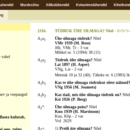
istu tölki?
Koer
Lahendid
Murdesõnu
Allikalühendid
Kohanimelühendid
Kihelkond
en?
Torupillimäng
ng
2316.
TÜDRUK ÜHE SILMAGA? Nõel
- 0+9+5+4
A
a
.
Ühe silmaga tüdruk?
Nõel
1
1
VMr 1939 (M. Ross)
Jõh, VMr, Tt - 3 var.
Mihkel nr. 5 (1994) 38 (11)
 vahel
A
a
.
Tüdruk ühe silmaga?
Nõel
1
2
Lai 1897 (H. Asper)
VNg, Lai - 2 var.
Metstak 10 ja 32 (40); Täheke nr. 6 (1983) lk
A
b
.
Kas te ühe silmaga tüdrukut olete näinud
1
1
VNg 1956 (M. Joamets)
aev ja veepanged
A
b
.
Kas tiad, mis ühe silmaga tüdruk on?
Nõe
1
2
Ksi 1926 (P. Berg)
A
*.
Ühe silmaga poiss?
Nõel
2
Kuu 1939 (H. Martinson)
Kuu, Kõp - 2 var.
llasta kulutab,
Vrd. 2629
A
+.
1)
Preili üte silmaga?
Nõel
i sees, tulgu
3