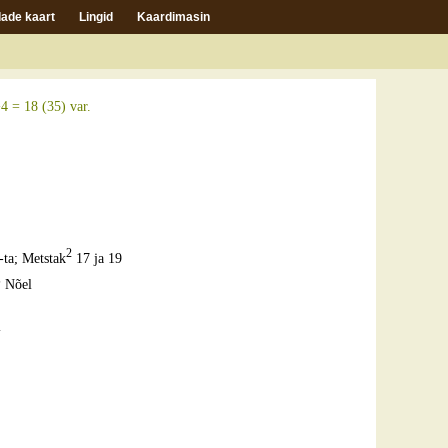
ade kaart
Lingid
Kaardimasin
 = 18 (35) var.
2
-ta; Metstak
17 ja 19
?
Nõel
l