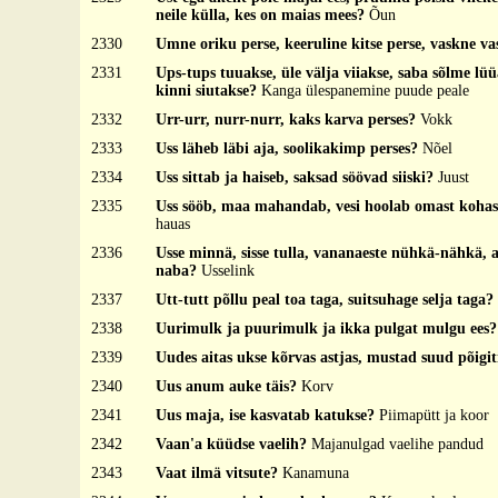
neile külla, kes on maias mees?
Õun
2330
Umne oriku perse, keeruline kitse perse, vaskne va
2331
Ups-tups tuuakse, üle välja viiakse, saba sõlme lü
kinni siutakse?
Kanga ülespanemine puude peale
2332
Urr-urr, nurr-nurr, kaks karva perses?
Vokk
2333
Uss läheb läbi aja, soolikakimp perses?
Nõel
2334
Uss sittab ja haiseb, saksad söövad siiski?
Juust
2335
Uss sööb, maa mahandab, vesi hoolab omast koha
hauas
2336
Usse minnä, sisse tulla, vananaeste nühkä-nähkä, a
naba?
Usselink
2337
Utt-tutt põllu peal toa taga, suitsuhage selja taga?
2338
Uurimulk ja puurimulk ja ikka pulgat mulgu ees
2339
Uudes aitas ukse kõrvas astjas, mustad suud põigit
2340
Uus anum auke täis?
Korv
2341
Uus maja, ise kasvatab katukse?
Piimapütt ja koor
2342
Vaan'a küüdse vaelih?
Majanulgad vaelihe pandud
2343
Vaat ilmä vitsute?
Kanamuna