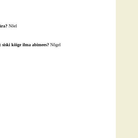
 ära?
Nõel
nt siski kõige ilma abimees?
Nõgel