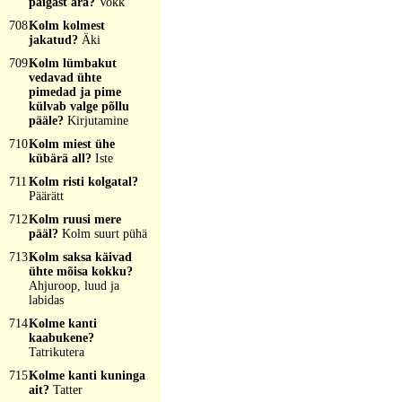
paigast ära?
Vokk
708
Kolm kolmest
jakatud?
Äki
709
Kolm lümbakut
vedavad ühte
pimedad ja pime
külvab valge põllu
pääle?
Kirjutamine
710
Kolm miest ühe
kübärä all?
Iste
711
Kolm risti kolgatal?
Päärätt
712
Kolm ruusi mere
pääl?
Kolm suurt pühä
713
Kolm saksa käivad
ühte mõisa kokku?
Ahjuroop, luud ja
labidas
714
Kolme kanti
kaabukene?
Tatrikutera
715
Kolme kanti kuninga
ait?
Tatter