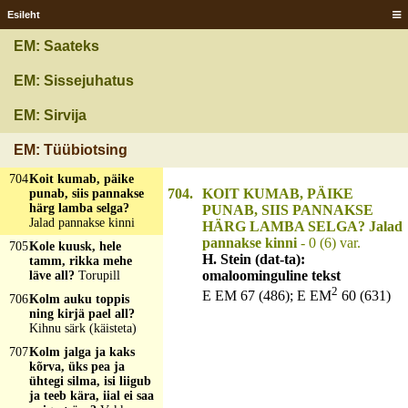
hännasta pidasin,
Esileht
savarood tegi riksa-
raksa?
EM: Saateks
Linalõugutamine
702
Kogu pere katsub
EM: Sissejuhatus
pereme munni?
Ukse
käepide
EM: Sirvija
703
Kogu päivä kiips-
kaaps, õhtul luts
EM: Tüübiotsing
nurka?
Kingad
704
Koit kumab, päike
704.
KOIT KUMAB, PÄIKE
punab, siis pannakse
härg lamba selga?
PUNAB, SIIS PANNAKSE
Jalad pannakse kinni
HÄRG LAMBA SELGA? Jalad
pannakse kinni
- 0 (6) var.
705
Kole kuusk, hele
H. Stein (dat-ta):
tamm, rikka mehe
omaloominguline tekst
läve all?
Torupill
2
E EM 67 (486); E EM
60 (631)
706
Kolm auku toppis
ning kirjä pael all?
Kihnu särk (käisteta)
707
Kolm jalga ja kaks
kõrva, üks pea ja
ühtegi silma, isi liigub
ja teeb kära, iial ei saa