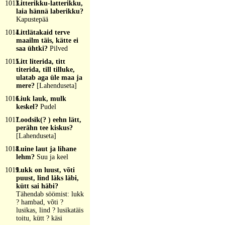
1013
Litterikku-latterikku,
laia hännä laberikku?
Kapustepää
1014
Littlätakaid terve
maailm täis, kätte ei
saa ühtki?
Pilved
1015
Litt literida, titt
titerida, till tilluke,
ulatab aga üle maa ja
mere?
[Lahenduseta]
1016
Liuk lauk, mulk
keskel?
Pudel
1017
Loodsik(? ) eehn lätt,
perähn tee kiskus?
[Lahenduseta]
1018
Luine laut ja lihane
lehm?
Suu ja keel
1019
Lukk on luust, võti
puust, lind läks läbi,
kütt sai häbi?
Tähendab söömist: lukk
? hambad, võti ?
lusikas, lind ? lusikatäis
toitu, kütt ? käsi