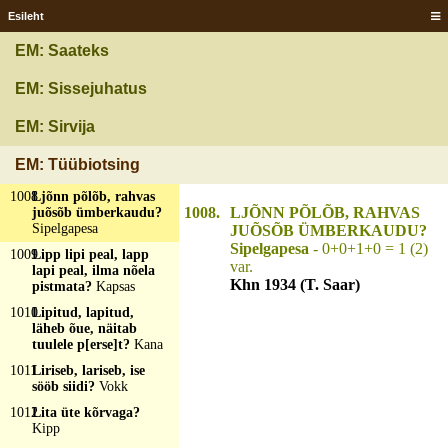
kattis terve maailma?
Esileht
Päe veereb
EM: Saateks
1005
Lind läheb lendu, ei
tule ial tagasi?
Suits
EM: Sissejuhatus
1006
Lind tules, ei ta põle
ega küpse?
Tulesäde
EM: Sirvija
1007
Linde sattap maha
tuhandit, üles ei lää
EM: Tüübiotsing
ütteki?
Lumme sattap
1008
Ljõnn põlõb, rahvas
1008.
LJÕNN PÕLÕB, RAHVAS
juõsõb ümberkaudu?
Sipelgapesa
JUÕSÕB ÜMBERKAUDU?
Sipelgapesa
- 0+0+1+0 = 1 (2)
1009
Lipp lipi peal, lapp
var.
lapi peal, ilma nõela
Khn 1934 (T. Saar)
pistmata?
Kapsas
1010
Lipitud, lapitud,
läheb õue, näitab
tuulele p[erse]t?
Kana
1011
Liriseb, lariseb, ise
sööb siidi?
Vokk
1012
Lita üte kõrvaga?
Kipp