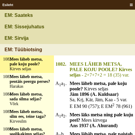
Esileht
1079
Mees läheb metsa,
kõht kodu poole?
EM: Saateks
Sääremarjad
1080
Mees läheb metsa,
EM: Sissejuhatus
naine nabapidi seljas?
Lähker
EM: Sirvija
1081
Mees läheb metsa,
nina vastu taevast?
EM: Tüübiotsing
Püss
1082
Mees läheb metsa,
1082.
MEES LÄHEB METSA,
pale koju poole?
Kirves seljas
PALE KOJU POOLE? Kirves
seljas
- 2+7+7+2 = 18 (35) var.
1083
Mees läheb metsa,
peotäis peergu perses?
A
a
.
Mees läheb metsa, pale koju
1
1
Harakas
poole?
Kirves seljas
Jäm 1896 (A. Kuldsaar)
1084
Mees läheb metsa,
sada silma seljas?
Sa, Krj, Kär, Jäm, Kaa - 5 var.
Võrk
2
E EM 90 (757); E EM
78 (961)
1085
Mees läheb metsa,
A
a
.
Mees läks metsa ning pale kuju
1
2
silm ees, teine taga?
peel?
Mees kirvega
Kirvesilm
Ans 1937 (A. Ahurand)
1086
Mees läheb metsa,
A
b.
Mees lähäb metsa, pale paistab
soolikakimp seljas?