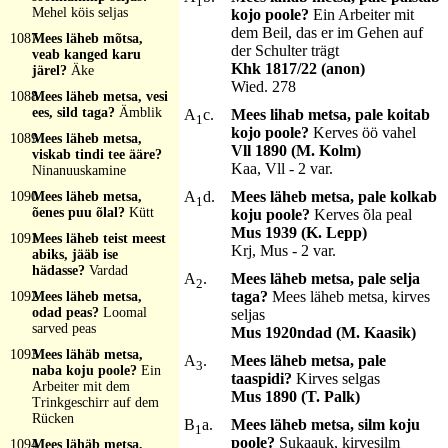
1
Mehel köis seljas
kojo poole?
Ein Arbeiter mit
dem Beil, das er im Gehen auf
1087
Mees läheb mõtsa,
der Schulter trägt
veab kanged karu
Khk 1817/22 (anon)
järel?
Äke
Wied. 278
1088
Mees läheb metsa, vesi
ees, sild taga?
Ämblik
A
c.
Mees lihab metsa, pale koitab
1
kojo poole?
Kerves öö vahel
1089
Mees läheb metsa,
Vll 1890 (M. Kolm)
viskab tindi tee ääre?
Kaa, Vll - 2 var.
Ninanuuskamine
A
d.
Mees läheb metsa, pale kolkab
1090
Mees läheb metsa,
1
õenes puu õlal?
Kütt
koju poole?
Kerves õla peal
Mus 1939 (K. Lepp)
1091
Mees läheb teist meest
Krj, Mus - 2 var.
abiks, jääb ise
hädasse?
Vardad
A
.
Mees läheb metsa, pale selja
2
taga?
Mees läheb metsa, kirves
1092
Mees läheb metsa,
odad peas?
Loomal
seljas
sarved peas
Mus 1920ndad (M. Kaasik)
1093
Mees lähäb metsa,
A
.
Mees läheb metsa, pale
3
naba koju poole?
Ein
taaspidi?
Kirves selgas
Arbeiter mit dem
Mus 1890 (T. Palk)
Trinkgeschirr auf dem
Rücken
B
a.
Mees läheb metsa, silm koju
1
poole?
Sukaauk, kirvesilm
1094
Mees lähäb metsa,