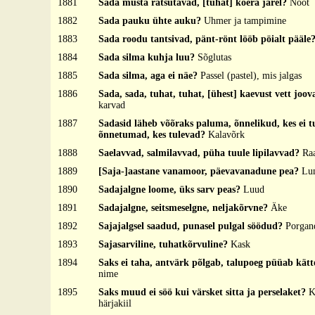
1881
Sada musta ratsutavad, [tuhat] koera järel?
Noot
1882
Sada pauku ühte auku?
Uhmer ja tampimine
1883
Sada roodu tantsivad, pänt-rönt lööb pöialt pääle
1884
Sada silma kuhja luu?
Sõglutas
1885
Sada silma, aga ei näe?
Passel (pastel), mis jalgas
1886
Sada, sada, tuhat, tuhat, [ühest] kaevust vett joo
karvad
1887
Sadasid läheb võõraks paluma, õnnelikud, kes ei tu
õnnetumad, kes tulevad?
Kalavõrk
1888
Saelavvad, salmilavvad, püha tuule lipilavvad?
Ra
1889
[Saja-]aastane vanamoor, päevavanadune pea?
Lu
1890
Sadajalgne loome, üks sarv peas?
Luud
1891
Sadajalgne, seitsmeselgne, neljakõrvne?
Äke
1892
Sajajalgsel saadud, punasel pulgal söödud?
Porgan
1893
Sajasarviline, tuhatkõrvuline?
Kask
1894
Saks ei taha, antvärk põlgab, talupoeg püüab kät
nime
1895
Saks muud ei söö kui värsket sitta ja perselaket?
K
härjakiil