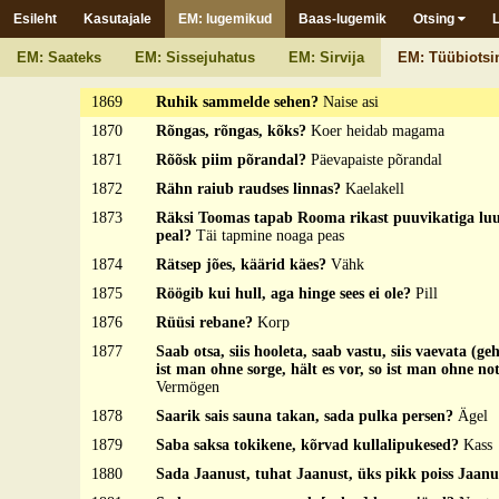
1866
Risti-rästi pika luu, ihu esi läbi paist?
Akõn
Esileht
Kasutajale
EM: lugemikud
Baas-lugemik
Otsing
1867
Risti-rästi sõlmit, kaits looka ümmer?
Heinämärss
EM: Saateks
EM: Sissejuhatus
EM: Sirvija
EM: Tüübiotsi
1868
Risti-rästi, karvad püsti, ise must ja viskab kust?
N
1869
Ruhik sammelde sehen?
Naise asi
1870
Rõngas, rõngas, kõks?
Koer heidab magama
1871
Rõõsk piim põrandal?
Päevapaiste põrandal
1872
Rähn raiub raudses linnas?
Kaelakell
1873
Räksi Toomas tapab Rooma rikast puuvikatiga l
peal?
Täi tapmine noaga peas
1874
Rätsep jões, käärid käes?
Vähk
1875
Röögib kui hull, aga hinge sees ei ole?
Pill
1876
Rüüsi rebane?
Korp
1877
Saab otsa, siis hooleta, saab vastu, siis vaevata (geh
ist man ohne sorge, hält es vor, so ist man ohne n
Vermögen
1878
Saarik sais sauna takan, sada pulka persen?
Ägel
1879
Saba saksa tokikene, kõrvad kullalipukesed?
Kass
1880
Sada Jaanust, tuhat Jaanust, üks pikk poiss Jaan