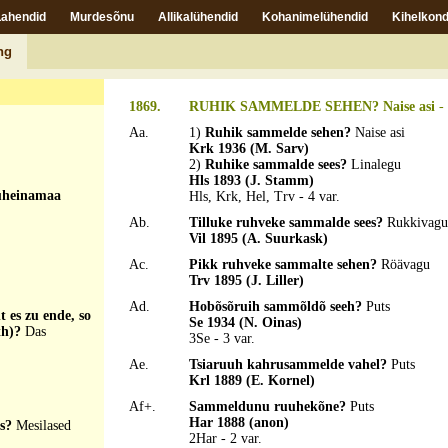
Lahendid
Murdesõnu
Allikalühendid
Kohanimelühendid
Kihelkond
ng
aiste riist, v...
1869.
RUHIK SAMMELDE SEHEN? Naise asi
- 
Aa.
1)
Ruhik sammelde sehen?
Naise asi
Krk 1936 (M. Sarv)
2)
Ruhike sammalde sees?
Linalegu
Hls 1893 (J. Stamm)
uuheinamaa
Hls, Krk, Hel, Trv - 4 var.
Ab.
Tilluke ruhveke sammalde sees?
Rukkivagu
Vil 1895 (A. Suurkask)
Ac.
Pikk ruhveke sammalte sehen?
Röävagu
Trv 1895 (J. Liller)
Ad.
Hobõsõruih sammõldõ seeh?
Puts
t es zu ende, so
Se 1934 (N. Oinas)
oth)?
Das
3Se - 3 var.
Ae.
Tsiaruuh kahrusammelde vahel?
Puts
Krl 1889 (E. Kornel)
Af+.
Sammeldunu ruuhekõne?
Puts
Har 1888 (anon)
us?
Mesilased
2Har - 2 var.