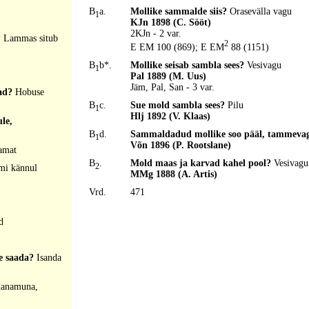
B
a.
Mollike sammalde siis?
Orasevälla vagu
1
KJn 1898 (C. Sööt)
2KJn - 2 var.
?
Lammas situb
2
E EM 100 (869); E EM
88 (1151)
B
b*.
Mollike seisab sambla sees?
Vesivagu
1
Pal 1889 (M. Uus)
Jäm, Pal, San - 3 var.
vad?
Hobuse
B
c.
Sue mold sambla sees?
Pilu
1
Hlj 1892 (V. Klaas)
le,
B
d.
Sammaldadud mollike soo pääl, tammevag
1
Võn 1896 (P. Rootslane)
amat
B
.
Mold maas ja karvad kahel pool?
Vesivagu
2
mi kännul
MMg 1888 (A. Artis)
Vrd.
471
d
te saada?
Isanda
anamuna,