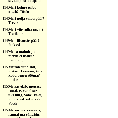
suvistõpühä, talsipühä
1145
Meri kolme tulba
otsah?
Tõrdu
1146
Meri nelja tulba pääl?
Taevas
1147
Meri viie tulba otsan?
Taarikapp
1148
Mets lihamäe pääl?
Juuksed
1149
Metsa mahub ja
merde ei mahu?
Linnusulg
1150
Metsan sündünu,
metsan kasvanu, tule
kodu putru sööma?
Puulusik
1151
Metsas elab, metsast
tuuakse, vahel sees
üks hing, vahel kaks,
mõnikord kolm ka?
Voodi
1152
Metsas ma kasvasin,
rannal ma sündisin,