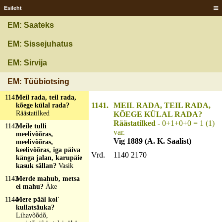
üks suur tamm, see
tamm oli seest õõnes,
Esileht
seal sees oli [seitse]
puuda sääska, need
EM: Saateks
keerutasid
kaerakõrtest köit
EM: Sissejuhatus
kunni maast taevani?
Sõna, mis ei ole tõsi
EM: Sirvija
1140
Meil must, teil must,
igas peres ise must?
EM: Tüübiotsing
Pada
1141
Meil rada, teil rada,
1141.
MEIL RADA, TEIL RADA,
kõege külal rada?
Räästatilked
KÕEGE KÜLAL RADA?
Räästatilked
- 0+1+0+0 = 1 (1)
1142
Meile tulli
var.
meelivõõras,
Vig 1889 (A. K. Saalist)
meelivõõras,
keelivõõras, iga päiva
Vrd.
1140 2170
känga jalan, karupäie
kasuk sällan?
Vasik
1143
Merde mahub, metsa
ei mahu?
Äke
1144
Mere pääl kol'
kullatsäuka?
Lihavõõdõ,