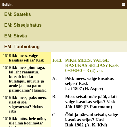
liikumatta, ometegi
kiikumatta, mitmed
Esileht
kõndida ei saa, kes siit
võtvad rüübata, jäi
EM: Saateks
mo sisse mõni härg,
kadus siia mõni pärg
EM: Sissejuhatus
ja on palju hukka
läinud, kes siin lusti
EM: Sirvija
pärast käinud?
Kõrtsi
1612
Pikk mees, aga väike
EM: Tüübiotsing
müts?
Kirikutorn
1613
Pikk mees, valge
1613.
PIKK MEES, VALGE
kasukas seljas?
Kask
KASUKAS SELJAS? Kask
-
1614
Pikk mets pinu taga,
0+3+0+0 = 3 (4) var.
lai leht raamatus,
kutsub kokku
A.
Pikk mees, valge kasukas
külalapsi, murule ja
seljas?
Kask
arule ja oma pattu
Lai 1897 (H. Asper)
parandama?
Humalad
B.
Mees seisab mäe pääl, alati
1615
Pikk mets, paks mets,
valge kasukas seljas?
Veski
siest ei soa
Jõh 1889 (P. Paurmann)
silguvarrast?
Hobuse
saba
C.
Ööd ja päevad seisab, valge
1616
Pikk mõts, hele mõts,
kasukas seljas?
Kask
üle ilma koolimõts?
Rak 1902 (A. K. Kivi)