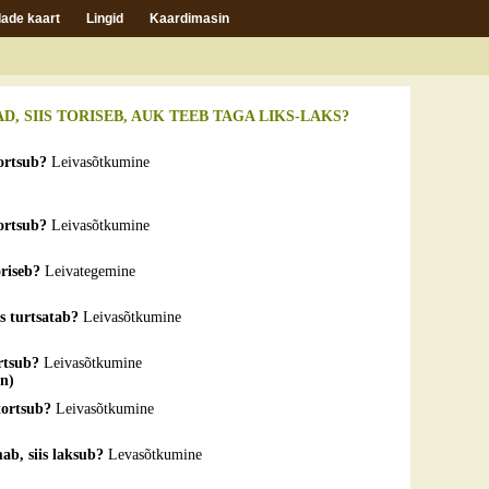
ade kaart
Lingid
Kaardimasin
BAD, SIIS TORISEB, AUK TEEB TAGA LIKS-LAKS?
tortsub?
Leivasõtkumine
tortsub?
Leivasõtkumine
oriseb?
Leivategemine
is turtsatab?
Leivasõtkumine
ortsub?
Leivasõtkumine
nn)
 tortsub?
Leivasõtkumine
mab, siis laksub?
Levasõtkumine