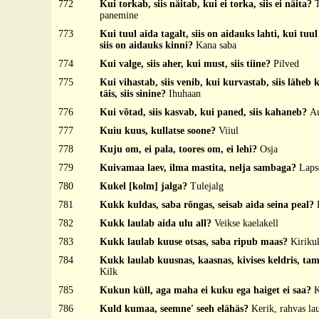
772
Kui torkab, siis näitab, kui ei torka, siis ei näita?
panemine
773
Kui tuul aida tagalt, siis on aidauks lahti, kui tuul
siis on aidauks kinni?
Kana saba
774
Kui valge, siis aher, kui must, siis tiine?
Pilved
775
Kui vihastab, siis venib, kui kurvastab, siis läheb
täis, siis sinine?
Ihuhaan
776
Kui võtad, siis kasvab, kui paned, siis kahaneb?
A
777
Kuiu kuus, kullatse soone?
Viiul
778
Kuju om, ei pala, toores om, ei lehi?
Osja
779
Kuivamaa laev, ilma mastita, nelja sambaga?
Laps
780
Kukel [kolm] jalga?
Tulejalg
781
Kukk kuldas, saba rõngas, seisab aida seina peal?
782
Kukk laulab aida ulu all?
Veikse kaelakell
783
Kukk laulab kuuse otsas, saba ripub maas?
Kiriku
784
Kukk laulab kuusnas, kaasnas, kivises keldris, ta
Kilk
785
Kukun küll, aga maha ei kuku ega haiget ei saa?
786
Kuld kumaa, seemne' seeh elähäs?
Kerik, rahvas la