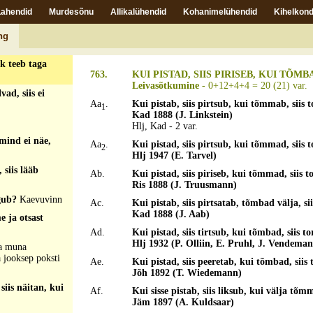
Lahendid
Murdesõnu
Allikalühendid
Kohanimelühendid
Kihelkond
nge?
Küinal
ng
uk teeb taga
763.
KUI PISTAD, SIIS PIRISEB, KUI TÕM
Leivasõtkumine
- 0+12+4+4 = 20 (21) var.
vad, siis ei
Aa
.
Kui pistab, siis pirtsub, kui tõmmab, siis 
1
Kad 1888 (J. Linkstein)
Hlj, Kad - 2 var.
 mind ei näe,
Aa
.
Kui pistad, siis pirtsub, kui tõmmad, siis 
2
Hlj 1947 (E. Tarvel)
 siis lääb
Ab.
Kui pistad, siis piriseb, kui tõmmad, siis t
Ris 1888 (J. Truusmann)
lgub?
Kaevuvinn
Ac.
Kui pistab, siis pirtsatab, tõmbad välja, si
Kad 1888 (J. Aab)
e ja otsast
Ad.
Kui pistad, siis tirtsub, kui tõmbad, siis t
Hlj 1932 (P. Olliin, E. Pruhl, J. Vendema
na muna
 jooksep poksti
Ae.
Kui pistad, siis peeretab, kui tõmbad, siis
Jõh 1892 (T. Wiedemann)
 siis näitan, kui
Af.
Kui sisse pistab, siis liksub, kui välja tõm
Jäm 1897 (A. Kuldsaar)