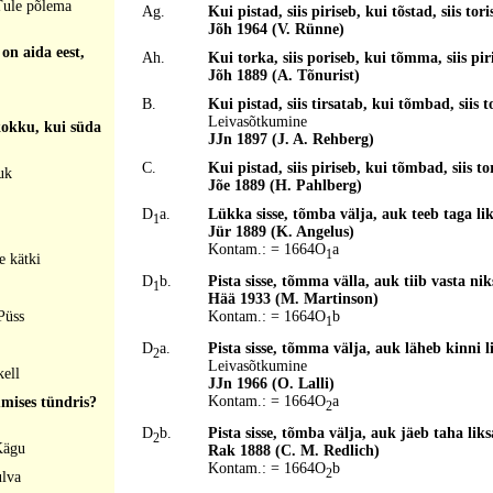
Tule põlema
Ag.
Kui pistad, siis piriseb, kui tõstad, siis tor
Jõh 1964 (V. Rünne)
 on aida eest,
Ah.
Kui torka, siis poriseb, kui tõmma, siis pi
Jõh 1889 (A. Tõnurist)
B.
Kui pistad, siis tirsatab, kui tõmbad, siis 
Leivasõtkumine
 kokku, kui süda
JJn 1897 (J. A. Rehberg)
C.
Kui pistad, siis piriseb, kui tõmbad, siis t
uk
Jõe 1889 (H. Pahlberg)
D
a.
Lükka sisse, tõmba välja, auk teeb taga li
1
Jür 1889 (K. Angelus)
Kontam.: = 1664O
a
1
e kätki
D
b.
Pista sisse, tõmma välla, auk tiib vasta ni
1
Hää 1933 (M. Martinson)
Püss
Kontam.: = 1664O
b
1
D
a.
Pista sisse, tõmma välja, auk läheb kinni l
2
Leivasõtkumine
kell
JJn 1966 (O. Lalli)
Kontam.: = 1664O
a
mmises tündris?
2
D
b.
Pista sisse, tõmba välja, auk jäeb taha lik
2
Kägu
Rak 1888 (C. M. Redlich)
Kontam.: = 1664O
b
2
ulva