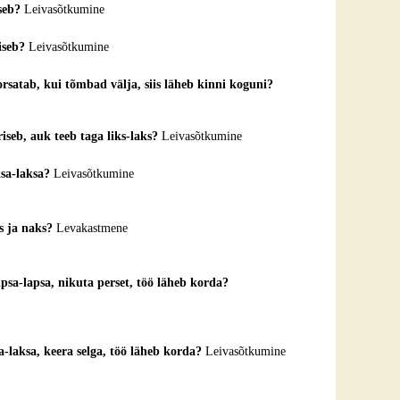
iseb?
Leivasõtkumine
riseb?
Leivasõtkumine
torsatab, kui tõmbad välja, siis läheb kinni koguni?
oriseb, auk teeb taga liks-laks?
Leivasõtkumine
ksa-laksa?
Leivasõtkumine
ks ja naks?
Levakastmene
ipsa-lapsa, nikuta perset, töö läheb korda?
sa-laksa, keera selga, töö läheb korda?
Leivasõtkumine