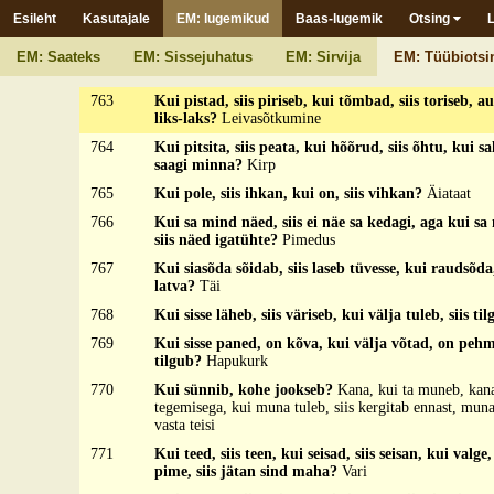
pikk
Esileht
Kasutajale
EM: lugemikud
Baas-lugemik
Otsing
761
Kui on soe, siis on pehme, kui on külm, siis on ka
EM: Saateks
EM: Sissejuhatus
EM: Sirvija
EM: Tüübiotsi
762
Kui pime, sis valge, kui valge, sis pime?
Tuli
763
Kui pistad, siis piriseb, kui tõmbad, siis toriseb, a
liks-laks?
Leivasõtkumine
764
Kui pitsita, siis peata, kui hõõrud, siis õhtu, kui sal
saagi minna?
Kirp
765
Kui pole, siis ihkan, kui on, siis vihkan?
Äiataat
766
Kui sa mind näed, siis ei näe sa kedagi, aga kui sa
siis näed igatühte?
Pimedus
767
Kui siasõda sõidab, siis laseb tüvesse, kui raudsõda,
latva?
Täi
768
Kui sisse läheb, siis väriseb, kui välja tuleb, siis ti
769
Kui sisse paned, on kõva, kui välja võtad, on pehm
tilgub?
Hapukurk
770
Kui sünnib, kohe jookseb?
Kana, kui ta muneb, ka
tegemisega, kui muna tuleb, siis kergitab ennast, muna
vasta teisi
771
Kui teed, siis teen, kui seisad, siis seisan, kui valge,
pime, siis jätan sind maha?
Vari