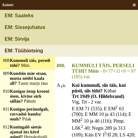
Esileht
805
Kummi nahk üle
tare?
Toss, aur
EM: Saateks
806
Kummist tuleb, lääb
lüüsi?
Nina tatige
EM: Sissejuhatus
807
Kummit lagi, kummit
põrand ja keeled, sada
EM: Sirvija
sülda siledat,
jupikaupa juntlikast?
EM: Tüübiotsing
Langakera
808
Kummuli täis, perseli
808.
KUMMULI TÄIS, PERSELI
tühi?
Müts
TÜHI? Müts
- 0+77+11+9 = 97
809
Kundsin mäe otsan,
(185) var.
musta nööbi kaala
all?
Tuum marju täus
A
a.
Kui kummuli, siis täis, kui
1
püsti, siis tühi?
Kübar
810
Kunigas istup krooni
Trt 1949 (O. Hildebrand)
sisen, kivine särk
sällän?
Pähem
Vig, Trt - 2 var.
2
E EM 71 (535); E EM
63
811
Kunigas peränulgah,
(700); E MM 10 ja 43 (114); E
ravvadsõ hamba'
suuh?
Pilak
2
MM
10 ja 46 (116); Plmp.
2
812
Kuningalõ säetäs
LõK
40; Nugis 289 ja 313
ajastal üts kõrd
5
(109); Käis EV I
/II 28; LS 420;
asõnd?
Heinakuhjalõ