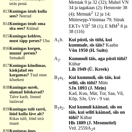
Metstak 9 ja 32 (32); Muhel VN
tetäs pessä
34 ja tagakaas (2); Hennoste 38
813
Kuningas istub kulla
2
(4); Metstak
12 ja 14;
sees?
Neerud
Müürsepp-Viisimaa 79; Siirak
814
Kuningas istub oma
2
3
EKTv VII
58 (1); E MM
8 ja
sita sees?
Küünal
38 (116)
815
Kuningas keldres,
A
b.
Kui püsti, sis tühi, kui
must täpp perses?
Uba
1
kummale, sis täis?
Kaabu
816
Kuningas korgen,
Võn 1950 (H. Suits)
munni' persen?
Seinakell
A
.
Kummuli täis, aga püsti tühi?
2
Kübar
817
Kuningas kõndimas,
Lih 1949 (Ü. Kreek)
käskjalad ees
kargamas?
Tuul enne
B
a
.
Kui kummuli, siis täis, kui
1
1
kõuekest
seliti, siis tühi?
Müts
818
Kuningas sureb,
SJn 1893 (J. Mein)
alamad hõiskavad?
Kad, Kuu, Mär, Tor, Saa, Vil,
Talve kaob, linnud
Kõp, SJn, Urv - 9 var.
laulavad
B
a
.
Kui kumuli käänad, siis on
1
2
819
Kuningas tulõ tarrõ,
täis, kui seliti käänad, siis on
löüd kulla läve alt?
tühi?
Kübar
Kikas tulõ, löüd terä
Hls 1889 (J. Meomuttel)
maast
Vrd. 2559A
a
2
820
Kuningas õues,