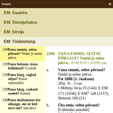
ööd kui päiva üte
Esileht
kullatse kopa sisse?
Ketramine
EM: Saateks
2393
Valget sööb, musta
situb?
Põlev peerg
EM: Sissejuhatus
2394
Valgõ hatt, kirivä
EM: Sirvija
käpä?
Hamõ (särk)
2395
Valgõ kerik verevä
EM: Tüübiotsing
torniga?
Hani
2396
Vana emmis, seitse
2396.
VANA EMMIS, SEITSE
põrsast?
Nädal ja seitse
päeva
PÕRSAST? Nädal ja seitse
päeva
- 0+4+0+0 = 4 (19) var.
2397
Vana hobune, kuus
külleluud?
Lootsik
a.
Vana emmis, seitse põrsast?
Nädal ja seitse päeva
2398
Vana härg, vaglad
Pst 1888 (J. Jaakson)
seljas?
Katus
sammaldes
2Pst, Tt - 3 var.
• Mötleja 34 ja 55 (144); E EM
2399
Vana härg, vasksed
2
171 (1658); E EM
148 (2157);
sooled?
Kannel
Jürisson 166 (21)
2400
Vana imälammas üte
silmägä, söö är kõõ
b.
Üks emis, seitse põrsast?
suve töö?
Jahvikivi
[Lahendus puudub]