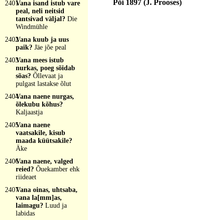
Pöi 1897 (J. Prooses)
2401
Vana isand istub vare
peal, neli neitsid
tantsivad väljal?
Die
Windmühle
2402
Vana kuub ja uus
paik?
Jäe jõe peal
2403
Vana mees istub
nurkas, poeg sõidab
sõas?
Õllevaat ja
pulgast lastakse õlut
2404
Vana naene nurgas,
õlekubu kõhus?
Kaljaastja
2405
Vana naene
vaatsakile, kisub
maada küütsakile?
Äke
2406
Vana naene, valged
reied?
Õuekamber ehk
riideaet
2407
Vana oinas, uhtsaba,
vana la[mm]as,
laimagu?
Luud ja
labidas