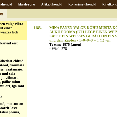
Lahendid
Murdesõnu
Allikalühendid
Kohanimelühendid
Kihelkond
i?
Inimese vari
 oli karvaauk;
ng
pill
en valge riista
1183.
MINA PANEN VALGE KÕHU MUSTA KÕ
uf einen
AUKU POOMA (ICH LEGE EINEN WEI
hwarzes loch
LASSE EIN WEISSES GERÄTH IN EIN S
und dem Zapfen
- 1+0+0+0 = 1 (1) var.
oksevad eest
Tt enne 1876 (anon)
• Wied. 278
hõbedast ehitud
atööd, väsimata
der, vaatamaie,
a mul sala
 ja võimatu,
e, päike minu
u ori, iga sant
ää
tud, mu suu on
oorelt laste
takse jooma,