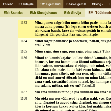
Esileht
Kasutajale
EM: lugemikud
Baas-lugemik
Otsing
1181
Mina kõndse mäkke pitti, jänes jukerd jõkke pitt
1182
Mina mees märgutu, mul on seitse perset, kaheksas
EM: Saateks
EM: Sissejuhatus
EM: Sirvija
EM: Tüübiotsi
kui ühte liigutan, siis teised kõik röögatavad?
Toru
1183
Mina panen valge kõhu musta kõhu peale, mina las
musta auku pooma (ich lege einen weissen bauch a
schwarzen bauch, lasse ein weisses geräth in ein sc
hängen)?
Ein gepichtes Fass und dem Zapfen
1184
Mind sagest palutakse ja oodetakse, näitan, siis jo
ära?
Vihm
1185
Minu ragu, sinu ragu, puu ragu, pinu ragu?
Tuisk
1186
Minul on kaunis kojake, kullast ehitud kaunake, 
hooneke, kus ma hommikust õhtuni tallitamas orj
ikka valvan, uneraasukest ei rüüpa, tule mind, va
läbi akna vahtimaie, kuida käsi ruttu käimas, süd
kutsumas, pane tähele, mis ma teen, olgu ma väike
siiski on mul suured sõbrad: kuu on minu külalin
vana vend, taevatähed minu tutvad, iga kuningas m
mu sulane, mõista, mis see on?
Taskukell
1187
Mu ema sünnitas mind ja pia sünnitan ma ema?
J
1188
Mu süda mu sees väänatud ja paljas nahk veel jäe
viltu lõigatud ja augud selga tärgitud, ma vingun t
käes ja kortsun kokku kuiva käes, kui mahla haka
siis minnakse mind metsast tooma?
Pajupill