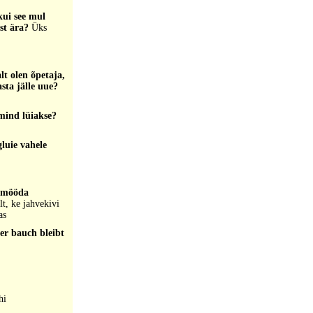
kui see mul
est ära?
Üks
lt olen õpetaja,
sta jälle uue?
 mind lüiakse?
luie vahele
i mööda
t, ke jahvekivi
as
er bauch bleibt
hi