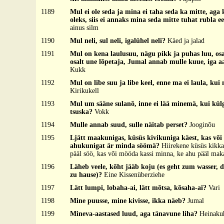
1189
Mul ei ole seda ja mina ei taha seda ka mitte, aga 
oleks, siis ei annaks mina seda mitte tuhat rubla e
ainus silm
1190
Mul neli, sul neli, igalühel neli?
Käed ja jalad
1191
Mul on kena laulusuu, nägu pikk ja puhas luu, osa
osalt une lõpetaja, Jumal annab mulle kuue, iga aa
Kukk
1192
Mul on libe suu ja libe keel, enne ma ei laula, kui
Kirikukell
1193
Mul um sääne sulanõ, inne ei lää minemä, kui külg
tsuska?
Vokk
1194
Mulle annab suud, sulle näitab perset?
Jooginõu
1195
Ljätt maakunigas, küsüs kivikuniga käest, kas võ
ahukunigat är minda söömä?
Hiirekene küsüs kikkal
pääl söö, kas või mööda kassi minna, ke ahu pääl mak
1196
Läheb veele, kõht jääb koju (es geht zum wasser, d
zu hause)?
Eine Kissenüberziehe
1197
Lätt lumpi, lobaha-ai, lätt mõtsa, kõsaha-ai?
Vari
1198
Mine puusse, mine kivisse, ikka näeb?
Jumal
1199
Mineva-aastased luud, aga tänavune liha?
Heinaku