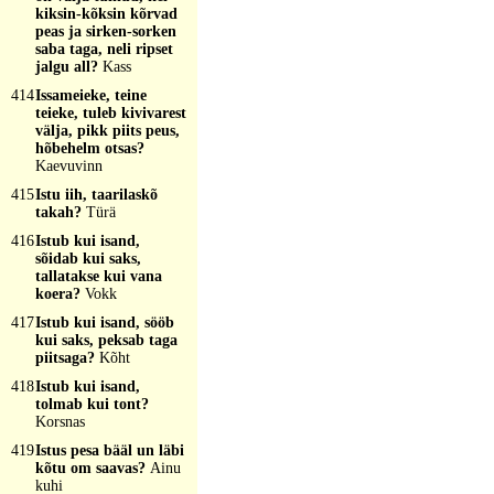
kiksin-kõksin kõrvad
peas ja sirken-sorken
saba taga, neli ripset
jalgu all?
Kass
414
Issameieke, teine
teieke, tuleb kivivarest
välja, pikk piits peus,
hõbehelm otsas?
Kaevuvinn
415
Istu iih, taarilaskõ
takah?
Türä
416
Istub kui isand,
sõidab kui saks,
tallatakse kui vana
koera?
Vokk
417
Istub kui isand, sööb
kui saks, peksab taga
piitsaga?
Kõht
418
Istub kui isand,
tolmab kui tont?
Korsnas
419
Istus pesa bääl un läbi
kõtu om saavas?
Ainu
kuhi