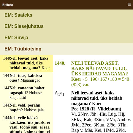
Kangakudumine
Esileht
1437
Neli nipijalga, kaks
EM: Saateks
kikikõrva, suur pitk
tolu-lolu?
Kass
EM: Sissejuhatus
1438
Neli pütsigäd aeda
all?
Lihm
EM: Sirvija
1439
Neli sulast saunas,
peremees parsil?
Käsi
EM: Tüübiotsing
kindas
1440
Neli teevad aset, kaks
1440.
NELI TEEVAD ASET,
näitavad tuld, üks
heidab magama?
Koer
KAKS NÄITAVAD TULD,
ÜKS HEIDAB MAGAMA?
1441
Neli tuas, kaheksa
Koer
- 5+196+167+180 = 548
õues?
Majanurgad
(853) var.
1442
Neli vanaonu habet
A
a
.
Neli teevad aset, kaks
tagaspidi?
Hobuse
1
1
kabjatutid
näitavad tuld, üks heidab
magama?
Koer
1443
Neli veld, perähn
Pee 1928 (R. Viidebaum)
hapõn?
Hobõse jala'
Vi, 2Nrv, Jõh, 4Iis, Lüg, Hlj,
1444
Neli velle käävä
3Rkv, Rak, 3Sim, VMr, Amb v.
käsikäen: üts juusk, ei
JMd, 2Pee, 3Kuu, 2Jõe, 3Tln,
väsü, tõõnõ süü, ei saa
Rap v. Mär, Kei, HMd, 2Pld,
süünüs, kolmas juu, ei