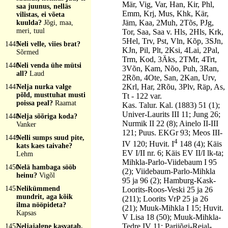
Mär, Vig, Var, Han, Kir, Phl,
saa juunus, nelläs
Emm, Krj, Mus, Khk, Kär,
vilistas, ei võeta
Jäm, Kaa, 2Muh, 2Tõs, PJg,
kuulda?
Jõgi, maa,
meri, tuul
Tor, Saa, Saa v. Hls, 2Hls, Krk,
5Hel, Trv, Pst, Vln, Kõp, 3SJn,
1445
Neli velle, viies brat?
KJn, Pil, Plt, 2Ksi, 4Lai, 2Pal,
Sõrmed
Trm, Kod, 3Äks, 2TMr, 4Trt,
1446
Neli venda ühe mütsi
3Võn, Kam, Nõo, Puh, 3Ran,
all?
Laud
2Rõn, 4Ote, San, 2Kan, Urv,
2Krl, Har, 2Rõu, 3Plv, Räp, As,
1447
Nelja nurka valge
põld, musttuhat musti
Tt - 122 var.
poissa peal?
Raamat
Kas. Talur. Kal. (1883) 51 (1);
Univer-Laurits III 11; Jung 26;
1448
Nelja sõõriga koda?
Nurmik II 22 (8); Ainelo II-III
Vanker
121; Puus. EKGr 93; Meos III-
1449
Nelli sumps suud pite,
4
IV 120; Huvit. I
148 (4); Käis
kats kaes taivahe?
EV I/II nr. 6; Käis EV II/I lk-ta;
Lehm
Mihkla-Parlo-Viidebaum I 95
1450
Nelä hambaga sööb
(2); Viidebaum-Parlo-Mihkla
heinu?
Vigõl
95 ja 96 (2); Hamburg-Kask-
1451
Nelikümmend
Loorits-Roos-Veski 25 ja 26
mundrit, aga kõik
(211); Loorits VrP 25 ja 26
ilma nööpideta?
(21); Muuk-Mihkla I 15; Huvit.
Kapsas
V Lisa 18 (50); Muuk-Mihkla-
Tedre IV 11; Parijõgi-Reial-
1452
Neljajalgne kasvatab,