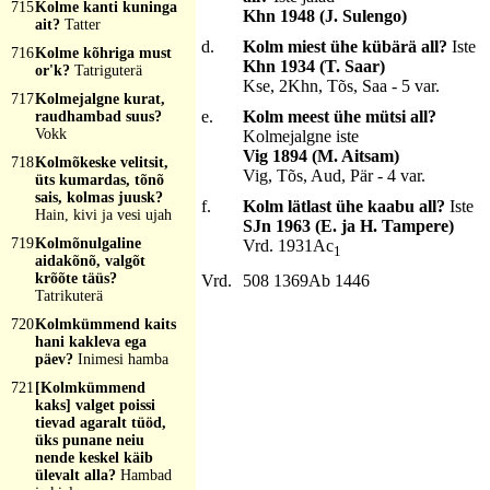
715
Kolme kanti kuninga
Khn 1948 (J. Sulengo)
ait?
Tatter
d.
Kolm miest ühe kübärä all?
Iste
716
Kolme kõhriga must
Khn 1934 (T. Saar)
or'k?
Tatriguterä
Kse, 2Khn, Tõs, Saa - 5 var.
717
Kolmejalgne kurat,
e.
Kolm meest ühe mütsi all?
raudhambad suus?
Vokk
Kolmejalgne iste
Vig 1894 (M. Aitsam)
718
Kolmõkeske velitsit,
Vig, Tõs, Aud, Pär - 4 var.
üts kumardas, tõnõ
sais, kolmas juusk?
f.
Kolm lätlast ühe kaabu all?
Iste
Hain, kivi ja vesi ujah
SJn 1963 (E. ja H. Tampere)
719
Kolmõnulgaline
Vrd. 1931Ac
1
aidakõnõ, valgõt
krõõte täüs?
Vrd.
508 1369Ab 1446
Tatrikuterä
720
Kolmkümmend kaits
hani kakleva ega
päev?
Inimesi hamba
721
[Kolmkümmend
kaks] valget poissi
tievad agaralt tüöd,
üks punane neiu
nende keskel käib
ülevalt alla?
Hambad