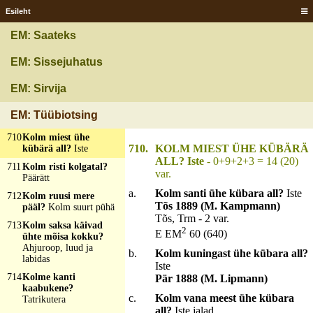
ühtegi silma, isi liigub
Esileht
ja teeb kära, iial ei saa
paigast ära?
Vokk
EM: Saateks
708
Kolm kolmest
jakatud?
Äki
EM: Sissejuhatus
709
Kolm lümbakut
vedavad ühte
EM: Sirvija
pimedad ja pime
külvab valge põllu
EM: Tüübiotsing
pääle?
Kirjutamine
710
Kolm miest ühe
710.
KOLM MIEST ÜHE KÜBÄRÄ
kübärä all?
Iste
ALL? Iste
- 0+9+2+3 = 14 (20)
711
Kolm risti kolgatal?
var.
Päärätt
a.
Kolm santi ühe kübara all?
Iste
712
Kolm ruusi mere
Tõs 1889 (M. Kampmann)
pääl?
Kolm suurt pühä
Tõs, Trm - 2 var.
713
Kolm saksa käivad
2
E EM
60 (640)
ühte mõisa kokku?
Ahjuroop, luud ja
b.
Kolm kuningast ühe kübara all?
labidas
Iste
714
Kolme kanti
Pär 1888 (M. Lipmann)
kaabukene?
c.
Kolm vana meest ühe kübara
Tatrikutera
all?
Iste jalad