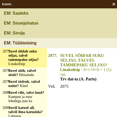
Esileht
2074
Suvel suurem kui
saks, talvõl alamp ku
EM: Saateks
sant?
Varblini
2075
Suvel sõedab suurt
EM: Sissejuhatus
tiid, talve magab
tamme all?
Lootsik
EM: Sirvija
2076
Suvel sõidab sorinal,
talvel tasahiljukeisi?
EM: Tüübiotsing
Vihm ja lumi
2077
Suvel sõidab suku
2077.
SUVEL SÕIDAB SUKU
seljas, talvel
tammepaku seljas?
SELJAS, TALVEL
Linakoltsip
TAMMEPAKU SELJAS?
Linakoltsip
- 0+1+0+0 = 1 (1)
2078
Suvel sööb, talvel
var.
situb?
Heinaladu
Trv dat-ta (A. Parts)
2079
Suvel tüdruk, talvel
naine?
Känd
Vrd.
2075
2080
Suvel viht, talve luud?
Kasepuu ja muu
lehedega puu ka
2081
Suvõl katusõ all,
talvõl ilma katusõda?
Lehepuu