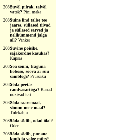
2082
Suvõl piirak, talvõl
vatsk?
Pini maka
2083
Suine lind talise tee
jaares, süllased tiivad
ja süllased sarved ja
nelikümmend jalga
all?
Vanker
2084
Suvine poisike,
sajakordne kasukas?
Kapsas
2085
Sõa sõnni, traguna
hobõsõ, sööva är suu
samblõgi?
Prussaku
2086
Sõda peetäs
raudvasartõga?
Kanad
nokivad teri
2087
Sõda saaremaal,
sõnum meie maal?
Tulekahju
2088
Sõda sõdib, odad õlal?
Oder
2089
Sõda sõdib, punane
kuub ja valge müts?