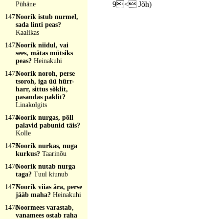
9< Jõh)
Pühäne
1471
Noorik istub nurmel,
sada linti peas?
Kaalikas
1472
Noorik niidul, vai
sees, mätas mütsiks
peas?
Heinakuhi
1473
Noorik noroh, perse
tsoroh, iga üü hürr-
harr, sittus sõklit,
pasandas paklit?
Linakolgits
1474
Noorik nurgas, põll
palavid pabunid täis?
Kolle
1475
Noorik nurkas, nuga
kurkus?
Taarinõu
1476
Noorik nutab nurga
taga?
Tuul kiunub
1477
Noorik viias ära, perse
jääb maha?
Heinakuhi
1478
Noormees varastab,
vanamees ostab raha