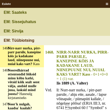
Esileht
1465
Ninaga lõhub, persega
parandab?
Nõel
EM: Saateks
1466
Ninake nirsis,
karvakesed kärsis?
EM: Sissejuhatus
Siil
1467
Nipi mind, näpi mind,
EM: Sirvija
kaitse mind, kasvata
mind, söö mo juurikas
EM: Tüübiotsing
soolata ää?
Kapsas
1468
Nirr-narr nurka, pirr-
1468.
NIRR-NARR NURKA, PIRR-
parr parsile, kanepine
köis ja kadakane
PARR PARSILE,
laud, niinepuune nui,
KANEPINE KÖIS JA
nuial kaks vart?
Kass
KADAKANE LAUD,
NIINEPUUNE NUI, NUIAL
1469
Nooredhärrad
KAKS VART? Kass
- 0+1+0+0
ottentondid lõiksid
minu kõhu katki,
= 1 (1) var.
võtsid kõik sealt seest
Iis 1889 (A. Valter)
välja, andsid mulle
Vrd.
ll: Nurr-narr nurka, / pirr-parr
juua, lasksid mind
joosta?
Hanesulg
parsile, / ahju ette, aasale, / lapse
kirjutamiseks
võinapale, / piimapüti kallale, /
nõgelase põõsa! (ERlA III:3, nr.
1470
Noor'k nulgah,
6741 symbol 60 f "Symbol" s
kaadsa' kaalah?