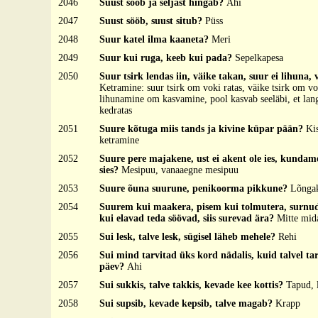
2046
Suust sööb ja seljast hingab?
Ahi
2047
Suust sööb, suust situb?
Püss
2048
Suur katel ilma kaaneta?
Meri
2049
Suur kui ruga, keeb kui pada?
Sepelkapesa
2050
Suur tsirk lendas iin, väike takan, suur ei lihuna, 
Ketramine: suur tsirk om voki ratas, väike tsirk om vo
lihunamine om kasvamine, pool kasvab seeläbi, et lan
kedratas
2051
Suure kõtuga miis tands ja kivine küpar pään?
Ki
ketramine
2052
Suure pere majakene, ust ei akent ole ies, kundam
sies?
Mesipuu, vanaaegne mesipuu
2053
Suure õuna suurune, penikoorma pikkune?
Lõnga
2054
Suurem kui maakera, pisem kui tolmutera, surnud
kui elavad teda söövad, siis surevad ära?
Mitte mid
2055
Sui lesk, talve lesk, sügisel läheb mehele?
Rehi
2056
Sui mind tarvitad üks kord nädalis, kuid talvel ta
päev?
Ahi
2057
Sui sukkis, talve takkis, kevade kee kottis?
Tapud, 
2058
Sui supsib, kevade kepsib, talve magab?
Krapp