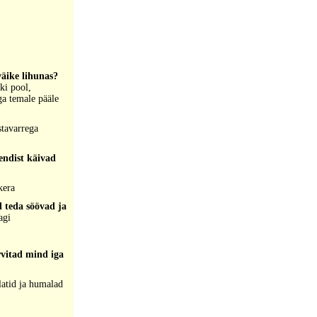
väike lihunas?
ki pool,
ga temale pääle
stavarrega
endist käivad
kera
 teda söövad ja
agi
rvitad mind iga
latid ja humalad