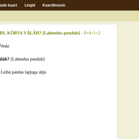
ade kaart
Lingid
Kaardimasin
H, KÕRVA VÄLÄH? [Lahendus puudub]
- 0+0+1+2
Veski
väläh?
[Lahendus puudub]
?
Leibä pandas lapjuga ahju