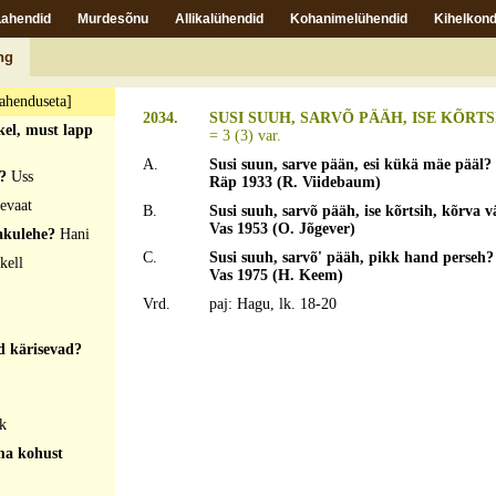
Lahendid
Murdesõnu
Allikalühendid
Kohanimelühendid
Kihelkond
- ja kuivratas
ng
ahenduseta]
2034.
SUSI SUUH, SARVÕ PÄÄH, ISE KÕRTSI
kel, must lapp
= 3 (3) var.
A.
Susi suun, sarve pään, esi kükä mäe pääl?
b?
Uss
Räp 1933 (R. Viidebaum)
evaat
B.
Susi suuh, sarvõ pääh, ise kõrtsih, kõrva 
Vas 1953 (O. Jõgever)
rakulehe?
Hani
C.
Susi suuh, sarvõ' pääh, pikk hand perseh
kell
Vas 1975 (H. Keem)
Vrd.
paj: Hagu, lk. 18-20
d kärisevad?
k
oma kohust