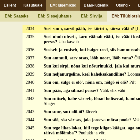
2031
Susi sittõ palo pääle?
Pada lätt üle
Esileht
Kasutajale
EM: lugemikud
Baas-lugemik
Otsing
2032
Susi sump suud piteh, kahr kuiva pallo piteh?
Vesi
EM: Saateks
EM: Sissejuhatus
EM: Sirvija
EM: Tüübiotsi
2033
Susi sump suud piti, kängidse' säläh?
Hainaritsik
2034
Susi suuh, sarvõ pääh, ise kõrtsih, kõrva väläh?
[L
2035
Susi uhub uhvrit, karu väänab vääti, ise väädi kes
perses?
Uba kasvab
2036
Susiseb ja vusiseb, kui haiget teed, siis hammusta
2037
Suu ammuli, sarv otsas, lööb noort, lööb vana?
Õll
2038
Suu kui sirpi, nõna kui nõsurinukki, jala kui mu
2039
Suu neljanurgeline, keel kaheksakandiline?
Looma
2040
Suu om, sülge ei olõ', nõna om, nõlgõ ei olõ?
Pilt
2041
Suu pääs, aga silmad perses?
Vähk ehk vähi
2042
Suu suitseb, habe väriseb, lõuad lodisevad, hamba
Singer
2043
Suu suur, sutt olõ-õi?
Järveh
2044
Suu söö, söa värisas, jala jooseva mõtsa poole?
Vok
2045
Suu tege likat-lokat, kiil tege kiigat-käägat, aga 
täitvä mõlõmba'?
Puulukk ja võti