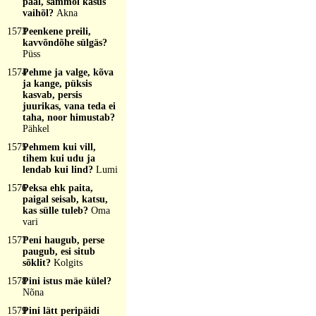
pääl, sammõl kasus
vaihõl?
Akna
1573
Peenkene preili,
kavvõndõhe sülgäs?
Püss
1574
Pehme ja valge, kõva
ja kange, püksis
kasvab, persis
juurikas, vana teda ei
taha, noor himustab?
Pähkel
1575
Pehmem kui vill,
tihem kui udu ja
lendab kui lind?
Lumi
1576
Peksa ehk paita,
paigal seisab, katsu,
kas sülle tuleb?
Oma
vari
1577
Peni haugub, perse
paugub, esi situb
sõklit?
Kolgits
1578
Pini istus mäe külel?
Nõna
1579
Pini lätt peripäidi