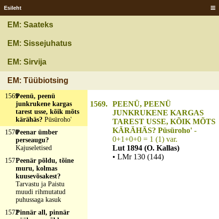
karvane?
Kask
Esileht
1565
Päält sinine, seest
valge?
Suhkrupää
EM: Saateks
1566
Päält valge, seest
must?
Lumi ja maa
EM: Sissejuhatus
1567
Peata lööb pilli, jalutu
EM: Sirvija
tantsib?
Tuisk ja tuul
1568
Pedajane, tammine,
EM: Tüübiotsing
üle kõige must?
Püss
1569
Peenü, peenü
1569.
PEENÜ, PEENÜ
junkrukene kargas
tarest usse, kõik mõts
JUNKRUKENE KARGAS
kärähäs?
Püsüroho'
TAREST USSE, KÕIK MÕTS
KÄRÄHÄS? Püsüroho'
-
1570
Peenar ümber
0+1+0+0 = 1 (1) var.
perseaugu?
Lut 1894 (O. Kallas)
Kajuseletised
• LMr 130 (144)
1571
Peenär põldu, tõine
muru, kolmas
kuusevõsakest?
Tarvastu ja Paistu
muudi rihmutatud
puhussaga kasuk
1572
Pinnär all, pinnär