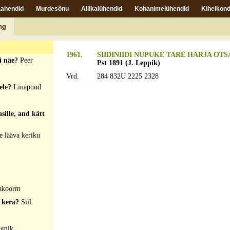
Lahendid
Murdesõnu
Allikalühendid
Kohanimelühendid
Kihelkond
a harja pääl?
ng
1961.
SIIDINIIDI NUPUKE TARE HARJA OTSA
ei näe?
Peer
Pst 1891 (J. Leppik)
Vrd.
284 832U 2225 2328
hele?
Linapund
asille, and kätt
e lääva keriku
akoorm
i kera?
Siil
umik