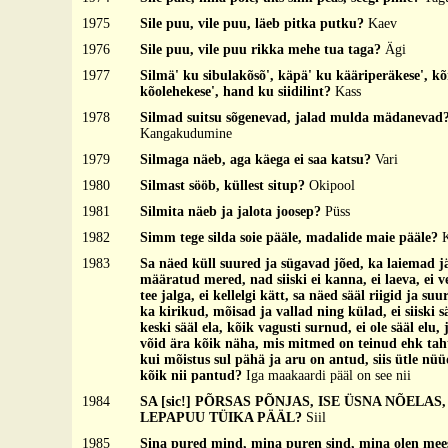
1975
Sile puu, vile puu, läeb pitka putku?
Kaev
1976
Sile puu, vile puu rikka mehe tua taga?
Ägi
1977
Silmä' ku sibulakõsõ', käpä' ku kääriperäkese', kõ
kõolehekese', hand ku siidilint?
Kass
1978
Silmad suitsu sõgenevad, jalad mulda mädanevad
Kangakudumine
1979
Silmaga näeb, aga käega ei saa katsu?
Vari
1980
Silmast sööb, küllest situp?
Okipool
1981
Silmita näeb ja jalota joosep?
Püss
1982
Simm tege silda soie pääle, madalide maie pääle?
1983
Sa näed küll suured ja sügavad jõed, ka laiemad j
määratud mered, nad siiski ei kanna, ei laeva, ei v
tee jalga, ei kellelgi kätt, sa näed sääl riigid ja s
ka kirikud, mõisad ja vallad ning külad, ei siiski sä
keski sääl ela, kõik vagusti surnud, ei ole sääl elu, 
võid ära kõik näha, mis mitmed on teinud ehk taht
kui mõistus sul pähä ja aru on antud, siis ütle nüü
kõik nii pantud?
Iga maakaardi pääl on see nii
1984
SA [sic!] PÕRSAS PÕNJAS, ISE ÜSNA NÕELAS
LEPAPUU TÜIKA PÄÄL?
Siil
1985
Sina pured mind, mina puren sind, mina olen mees