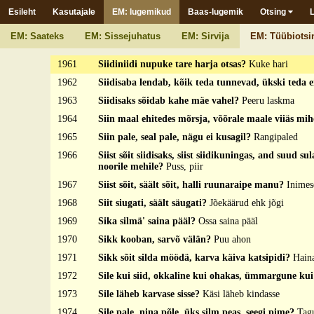
Esileht
Kasutajale
EM: lugemikud
Baas-lugemik
Otsing
1959
Siidilõngast siutud, kuldlõngast koetud, istub ilm
Vikerkaar
EM: Saateks
EM: Sissejuhatus
EM: Sirvija
EM: Tüübiotsi
1960
Siidiniidi kera, seitse auku sees?
Pea
1961
Siidiniidi nupuke tare harja otsas?
Kuke hari
1962
Siidisaba lendab, kõik teda tunnevad, ükski teda 
1963
Siidisaks sõidab kahe mäe vahel?
Peeru laskma
1964
Siin maal ehitedes mõrsja, võõrale maale viiäs mi
1965
Siin pale, seal pale, nägu ei kusagil?
Rangipaled
1966
Siist sõit siidisaks, siist siidikuningas, and suud sul
noorile mehile?
Puss, piir
1967
Siist sõit, säält sõit, halli ruunaraipe manu?
Inimes
1968
Siit siugati, säält säugati?
Jõekäärud ehk jõgi
1969
Sika silmä' saina pääl?
Ossa saina pääl
1970
Sikk kooban, sarvõ välän?
Puu ahon
1971
Sikk sõit silda möödä, karva käiva katsipidi?
Hain
1972
Sile kui siid, okkaline kui ohakas, ümmargune ku
1973
Sile läheb karvase sisse?
Käsi läheb kindasse
1974
Sile pale, nina põle, üks silm peas, seegi pime?
Tag