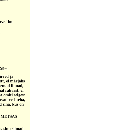
rva' ku
?
Külm
ärved ja
ett, ei märjaks
uuremad linnad,
äl rahvast, ei
ja omiti selgest
vad veel teha,
d sina, kus on
, METSAS
, sinu silmad