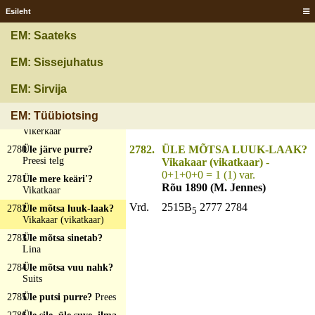
2775
Ütstassa mõtsaga, a
Esileht
päevä näe-ei?
Puu söä
2776
Üle ilma helkäs, läbi
EM: Saateks
laane läükäs?
Välk
2777
Üle ilma look?
EM: Sissejuhatus
Vikerkaar
EM: Sirvija
2778
Üle ilma pihlakas?
Vikerkaar
EM: Tüübiotsing
2779
Üle ilma piirakas?
Vikerkaar
2782.
ÜLE MÕTSA LUUK-LAAK?
2780
Üle järve purre?
Preesi telg
Vikakaar (vikatkaar)
-
0+1+0+0 = 1 (1) var.
2781
Üle mere keäri'?
Rõu 1890 (M. Jennes)
Vikatkaar
Vrd.
2515B
2777 2784
2782
Üle mõtsa luuk-laak?
5
Vikakaar (vikatkaar)
2783
Üle mõtsa sinetab?
Lina
2784
Üle mõtsa vuu nahk?
Suits
2785
Üle putsi purre?
Prees