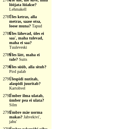
2786
Üle sile, üle suve, ilma
lööjata lüiakse?
Lehmakell
2787
Üles ketras, alla
metras, saase otsa,
loose muna?
Tapud
2788
Üles lähevad, üles ei
saa', maha tulevad,
maha ei saa?
Tuuleveski
2789
Üles lätt, maha ei
tule?
Suits
2790
Üles süüb, alla situb?
Pird palab
2791
Ülespidi nutitab,
alaspidi juuritab?
Kartohvel
2792
Ümber ilma ulatab,
ümber pea ei ulata?
Silm
2793
Ümbre mäe uorma
makas?
Jahvekivi',
jahu'