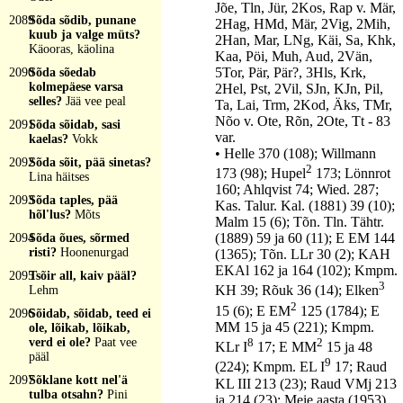
Jõe, Tln, Jür, 2Kos, Rap v. Mär,
2089
Sõda sõdib, punane
2Hag, HMd, Mär, 2Vig, 2Mih,
kuub ja valge müts?
2Han, Mar, LNg, Käi, Sa, Khk,
Käooras, käolina
Kaa, Pöi, Muh, Aud, 2Vän,
5Tor, Pär, Pär?, 3Hls, Krk,
2090
Sõda sõedab
kolmepäese varsa
2Hel, Pst, 2Vil, SJn, KJn, Pil,
selles?
Jää vee peal
Ta, Lai, Trm, 2Kod, Äks, TMr,
Nõo v. Ote, Rõn, 2Ote, Tt - 83
2091
Sõda sõidab, sasi
var.
kaelas?
Vokk
• Helle 370 (108); Willmann
2092
Sõda sõit, pää sinetas?
2
173 (98); Hupel
173; Lönnrot
Lina häitses
160; Ahlqvist 74; Wied. 287;
2093
Sõda taples, pää
Kas. Talur. Kal. (1881) 39 (10);
hõl'lus?
Mõts
Malm 15 (6); Tõn. Tln. Tähtr.
(1889) 59 ja 60 (11); E EM 144
2094
Sõda õues, sõrmed
risti?
Hoonenurgad
(1365); Tõn. LLr 30 (2); KAH
EKAl 162 ja 164 (102); Kmpm.
2095
Tsõir all, kaiv pääl?
3
KH 39; Rõuk 36 (14); Elken
Lehm
2
15 (6); E EM
125 (1784); E
2096
Sõidab, sõidab, teed ei
MM 15 ja 45 (221); Kmpm.
ole, lõikab, lõikab,
8
2
verd ei ole?
Paat vee
KLr I
17; E MM
15 ja 48
pääl
9
(224); Kmpm. EL I
17; Raud
2097
Sõklane kott nel'ä
KL III 213 (23); Raud VMj 213
tulba otsahn?
Pini
ja 214 (23); Meie aasta (1953)