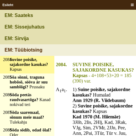
2081
Suvõl katusõ all,
Esileht
talvõl ilma katusõda?
Lehepuu
EM: Saateks
2082
Suvõl piirak, talvõl
vatsk?
Pini maka
EM: Sissejuhatus
2083
Suine lind talise tee
jaares, süllased tiivad
EM: Sirvija
ja süllased sarved ja
nelikümmend jalga
EM: Tüübiotsing
all?
Vanker
2084
Suvine poisike,
2084.
SUVINE POISIKE,
sajakordne kasukas?
Kapsas
SAJAKORDNE KASUKAS?
Kapsas
- 4+108+53+20 = 185
2085
Sõa sõnni, traguna
(390) var.
hobõsõ, sööva är suu
samblõgi?
Prussaku
A
a
.
1)
Suine poisike, sajakordne
1
1
kasukas?
Humalad
2086
Sõda peetäs
raudvasartõga?
Kanad
Ann 1929 (R. Viidebaum)
nokivad teri
2)
Suvine poisike, sajakordne
kasukas?
Kapsas
2087
Sõda saaremaal,
Kad 1970 (M. Hiiemäe)
sõnum meie maal?
3Jõh, 2Iis, 2Hlj, Kad, 3Rak,
Tulekahju
VJg, Sim, 2VMr, 2JJn, Pee,
2088
Sõda sõdib, odad õlal?
Ann, 2Pai, 3Tür, Tür v. Juu,
Oder