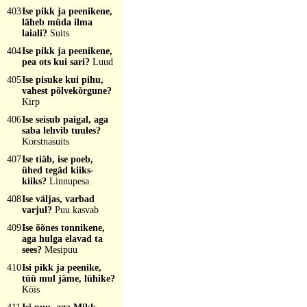
403
Ise pikk ja peenikene,
läheb müda ilma
laiali?
Suits
404
Ise pikk ja peenikene,
pea ots kui sari?
Luud
405
Ise pisuke kui pihu,
vahest põlvekõrgune?
Kirp
406
Ise seisub paigal, aga
saba lehvib tuules?
Korstnasuits
407
Ise tiäb, ise poeb,
ühed tegäd kiiks-
kiiks?
Linnupesa
408
Ise väljas, varbad
varjul?
Puu kasvab
409
Ise õõnes tonnikene,
aga hulga elavad ta
sees?
Mesipuu
410
Isi pikk ja peenike,
tüü mul jäme, lühike?
Köis