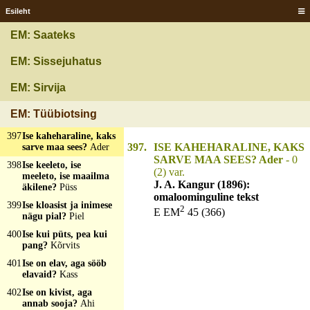
p[erse]t?
Kana
Esileht
394
Ise igerik, ise agerik,
EM: Saateks
ise isteb istme peal?
Der Deckel
EM: Sissejuhatus
395
Ise ipakil, munnid
ripakil?
Vasikas
EM: Sirvija
396
Ise jäme, lühike, tee
tal pikk ja peenike?
EM: Tüübiotsing
Ämblik
397
Ise kaheharaline, kaks
397.
ISE KAHEHARALINE, KAKS
sarve maa sees?
Ader
SARVE MAA SEES? Ader
- 0
398
Ise keeleto, ise
(2) var.
meeleto, ise maailma
J. A. Kangur (1896):
äkilene?
Püss
omaloominguline tekst
399
Ise kloasist ja inimese
2
E EM
45 (366)
nägu pial?
Piel
400
Ise kui püts, pea kui
pang?
Kõrvits
401
Ise on elav, aga sööb
elavaid?
Kass
402
Ise on kivist, aga
annab sooja?
Ahi