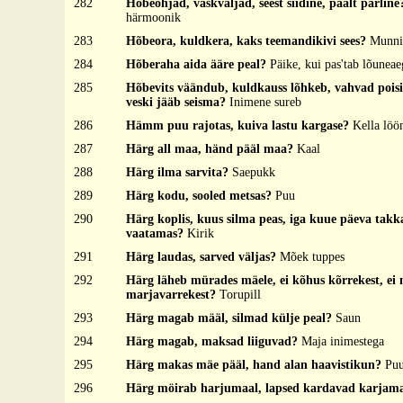
282
Hõbeõhjad, vaskvaljad, seest siidine, päält pärlin
härmoonik
283
Hõbeora, kuldkera, kaks teemandikivi sees?
Munni
284
Hõberaha aida ääre peal?
Päike, kui pas'tab lõuneae
285
Hõbevits väändub, kuldkauss lõhkeb, vahvad poisi
veski jääb seisma?
Inimene sureb
286
Hämm puu rajotas, kuiva lastu kargase?
Kella löö
287
Härg all maa, händ pääl maa?
Kaal
288
Härg ilma sarvita?
Saepukk
289
Härg kodu, sooled metsas?
Puu
290
Härg koplis, kuus silma peas, iga kuue päeva takk
vaatamas?
Kirik
291
Härg laudas, sarved väljas?
Mõek tuppes
292
Härg läheb mürades mäele, ei kõhus kõrrekest, ei
marjavarrekest?
Torupill
293
Härg magab määl, silmad külje peal?
Saun
294
Härg magab, maksad liiguvad?
Maja inimestega
295
Härg makas mäe pääl, hand alan haavistikun?
Puu
296
Härg möirab harjumaal, lapsed kardavad karjam