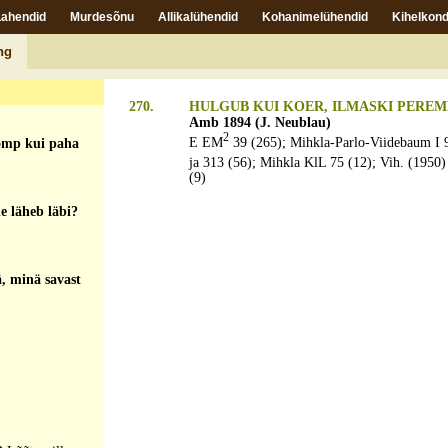
Lahendid
Murdesõnu
Allikalühendid
Kohanimelühendid
Kihelkond
, suaga suitas
pu otsah?
ng
270.
HULGUB KUI KOER, ILMASKI PEREM
Amb 1894 (J. Neublau)
2
E EM
39 (265); Mihkla-Parlo-Viidebaum I 9
õmp kui paha
ja 313 (56); Mihkla KlL 75 (12); Vih. (1950)
(9)
 läheb läbi?
, minä savast