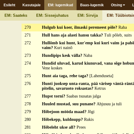
268
Hoone suurune, udusule raskune?
Suits toas
Esileht
Kasutajale
EM: lugemikud
Baas-lugemik
Otsing
269
Hot' minno küll har'aga haritas, kaarssõga kakutas
ja nitsedõga nimitäs, siske õks istu ma noorigo nu
EM: Saateks
EM: Sissejuhatus
EM: Sirvija
EM: Tüübiotsi
Linaluu noorigo linige seeh
270
Hulgub kui koer, ilmaski peremeest põle?
Raha
271
Hull hans aja alasti hansu takka?
Tuli põleb, suits
272
Hullõmb kui hunt, kur'emp kui kuri vaim ja pah
vaim?
Kuri nainõ
273
Hundipips kesk välla?
Naba
274
Hundid uluvad, karud kiunuvad, vana sõge hobune
Vene koskes
275
Hunt aia taga, rehe taga?
[Lahenduseta]
276
Hunti juoksep unta-ranta, pää värisep väntä-räntä
pitelin, savaruoto roksastas?
Ketrus
277
Hupst torni?
Saabas tsusatas jalga
278
Huuled mustad, suu punane?
Ahjusuu ja tuli
279
Hõbejoon mööda maad?
Jõgi
280
Hõbekepp, kuldnupp?
Rukis
281
Hõbeleht ukse all?
Prees