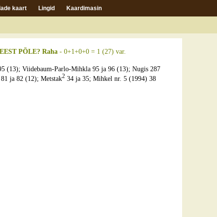
ade kaart
Lingid
Kaardimasin
EEST PÕLE? Raha
- 0+1+0+0 = 1 (27) var.
5 (13); Viidebaum-Parlo-Mihkla 95 ja 96 (13); Nugis 287
2
 81 ja 82 (12); Metstak
34 ja 35; Mihkel nr. 5 (1994) 38