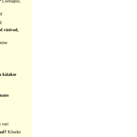
e?
Lõõtsapill,
d
g
d väsivad,
mine
a käiakse
 maus
 vari
aal?
Kõueke