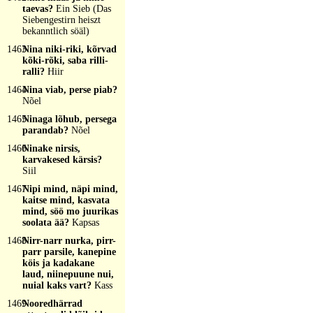
taevas?
Ein Sieb (Das
Siebengestirn heiszt
bekanntlich söäl)
1463
Nina niki-riki, kõrvad
kõki-rõki, saba rilli-
ralli?
Hiir
1464
Nina viab, perse piab?
Nõel
1465
Ninaga lõhub, persega
parandab?
Nõel
1466
Ninake nirsis,
karvakesed kärsis?
Siil
1467
Nipi mind, näpi mind,
kaitse mind, kasvata
mind, söö mo juurikas
soolata ää?
Kapsas
1468
Nirr-narr nurka, pirr-
parr parsile, kanepine
köis ja kadakane
laud, niinepuune nui,
nuial kaks vart?
Kass
1469
Nooredhärrad