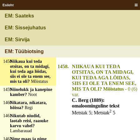
jookseb vahelt läbi,
Esileht
veab oma sabaga kõik
kokku?
EM: Saateks
Kangakudumine
1456
Nii kumardat, nii
EM: Sissejuhatus
annat?
Kui jahvadat,
panet teri
EM: Sirvija
1457
Nii suur ku pang, nii
kerge ku hummal?
EM: Tüübiotsing
Kussõm
1458
Niikaua kui teda
1458.
NIIKAUA KUI TEDA
otsitas, on ta midagi,
kui teda aga löidas,
OTSITAS, ON TA MIDAGI,
siis ei ole ta enem see,
KUI TEDA AGA LÖIDAS,
mis ta oli?
Mõistatus
SIIS EI OLE TA ENEM SEE,
MIS TA OLI? Mõistatus
- 0 (6)
1459
Niinelukk ja kanepine
var.
kamber?
Noot
C. Berg (1889):
1460
Nikatara, nikatara,
omaloominguline tekst
hõissa?
Regi
2
Metstak 5; Metstak
5
1461
Nikutab niudid,
laotab reisi, raasuke
karvu vahel?
Lambarauad
1462
Nime maas ja nime