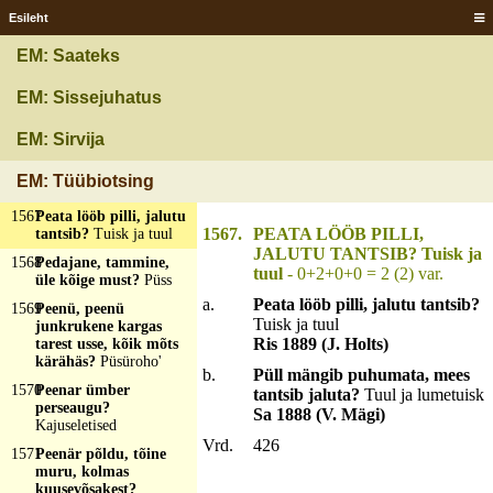
naba, vallus pist
Esileht
musta?
Vana-aane
väidsetupp
EM: Saateks
1564
Päält sille, sisest
karvane?
Kask
EM: Sissejuhatus
1565
Päält sinine, seest
EM: Sirvija
valge?
Suhkrupää
1566
Päält valge, seest
EM: Tüübiotsing
must?
Lumi ja maa
1567
Peata lööb pilli, jalutu
1567.
PEATA LÖÖB PILLI,
tantsib?
Tuisk ja tuul
JALUTU TANTSIB? Tuisk ja
1568
Pedajane, tammine,
tuul
- 0+2+0+0 = 2 (2) var.
üle kõige must?
Püss
a.
Peata lööb pilli, jalutu tantsib?
1569
Peenü, peenü
Tuisk ja tuul
junkrukene kargas
Ris 1889 (J. Holts)
tarest usse, kõik mõts
kärähäs?
Püsüroho'
b.
Püll mängib puhumata, mees
1570
Peenar ümber
tantsib jaluta?
Tuul ja lumetuisk
perseaugu?
Sa 1888 (V. Mägi)
Kajuseletised
Vrd.
426
1571
Peenär põldu, tõine
muru, kolmas
kuusevõsakest?