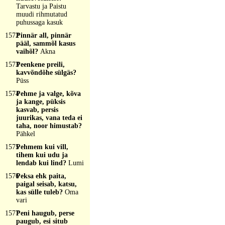
Tarvastu ja Paistu
muudi rihmutatud
puhussaga kasuk
1572
Pinnär all, pinnär
pääl, sammõl kasus
vaihõl?
Akna
1573
Peenkene preili,
kavvõndõhe sülgäs?
Püss
1574
Pehme ja valge, kõva
ja kange, püksis
kasvab, persis
juurikas, vana teda ei
taha, noor himustab?
Pähkel
1575
Pehmem kui vill,
tihem kui udu ja
lendab kui lind?
Lumi
1576
Peksa ehk paita,
paigal seisab, katsu,
kas sülle tuleb?
Oma
vari
1577
Peni haugub, perse
paugub, esi situb