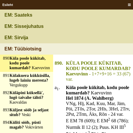
junna lõikab?
Esileht
Sittumine
888
Köster kündis,
EM: Saateks
paadam patsis, ingel
laulis keset küla?
Siga,
EM: Sissejuhatus
lammas ja kukk
889
Küla on ja kukke
EM: Sirvija
põle, talu on ja taari
põle, pere on ja pinki
EM: Tüübiotsing
põle?
Surnuaid
890
Küla poole kükitab,
890.
KÜLA POOLE KÜKITAB,
kodu poole
kumardab?
Kaevuvinn
KODU POOLE KUMARDAB?
Kaevuvinn
- 1+7+9+16 = 33 (67)
891
Külakuera kükküsilla,
var.
lugeb lainiu meresta?
Vergukupp
a
.
Küla poole kükitab, kodu poole
1
kumardab?
Kaevuvinn
892
Küläpini küksellä',
lugõ taivahe tähti?
Hel 1874 (A. Wahlberg)
Kaovaldas
VNg, Hlj, Kad, Kuu, Mar, Jäm,
Pöi, 2Tõs, 2Tor, 2Hls, 3Hel, 2Trv,
893
Küljest sööb ja seljast
2Pst, 2Trm, Äks, Rõn - 24 var.
situb?
Veski
2
E EM 78 (609); E EM
68 (786);
894
Küliti sööb, püsti
5
Nurmik II 12 (2); Puus. KH III
magab?
Vokivärten
2