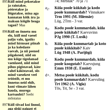
74; Metstak
70 ja 71
895
Küll mind peksetakse
ja raiutakse,
a
.
Küla poole kükitab ja kodo
2
pööretakse ja
poole kummardab?
Vinnakaev
lõigutakse, mina aga
Trm 1991 (M. Hiiemäe)
kannatan kõik ära ja
Lüg, 2Trm - 3 var.
maksan kõigile heaga
tagasi?
Maa
a
.
Kodu poole kummardab, küla
3
896
Küll on õnnetu mu
poole kükitab?
Kaevuvinn
elu, küll mul vaesel
PJg 1990 (T. Lusik)
palju valu, igaüks
mind hirmsast piinab
b.
Küla puole kummartab ja koto
ja ka koledaste
puole kükkitab?
Kaiv
vaevab, ja nii peened
Lüg 1948 (A. Parijõgi)
piigakesed, niid on
mu kõige tigedamad
c.
Kodu poole kummardab, küla
vaenlased, niid mind
poole koogutab?
Kaevujung
pihus pigistavad, käte
Emm 1938 (E. Ennist)
vahel käkistavad, siis
mind vaesekest veel
d+.
Metsa poole kükitab, kodu
trööstib, et mu
poole kummardab?
Kaevuling
õnnetus neid ehib,
Trt 1962 (A. Vigla)
kuni viimate lähen
Tõs, Trt, Se - 3 var.
hauda, murega
kartsauhti?
Seebi
mõistatus
897
Küll tiivad kui linnul,
aga siiski paigast ei