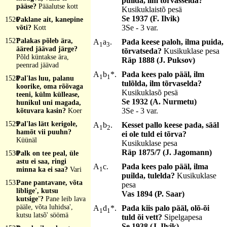
puilda, ilm tõrvasselda?
pääse?
Pääalutse kott
Kusikuklaistõ pesä
Se 1937 (F. Ilvik)
1526
Paklane ait, kanepine
3Se - 3 var.
võti?
Kott
1527
Palakas põleb ära,
A
a
.
Pada keese paloh, ilma puida,
1
3
ääred jäävad järge?
tõrvatseda?
Kusikuklase pesa
Põld küntakse ära,
Räp 1888 (J. Puksov)
peenrad jäävad
A
b
*.
Pada kees palo pääl, ilm
1
1
1528
Pal'las luu, palanu
tulõlda, ilm tõrvaselda?
koorike, oma rõõvaga
Kusikuklasõ pesä
teeni, külm küllease,
Se 1932 (A. Nurmetu)
hunikul uni magada,
3Se - 3 var.
kõtuvara kasin?
Koer
1529
Pal'las lätt kerigole,
A
b
.
Kesset pallo keese pada, sääl
1
2
hamõt vii puuhn?
ei ole tuld ei tõrva?
Küünäl
Kusikuklase pesa
Räp 1875/7 (J. Jagomann)
1530
Palk on tee peal, üle
astu ei saa, ringi
A
c.
Pada kees palo pääl, ilma
1
minna ka ei saa?
Vari
puilda, tulelda?
Kusikuklase
1531
Pane pantavane, võta
pesa
liblige', kutsu
Vas 1894 (P. Saar)
kutsige'?
Pane leib lava
pääle, võta luhidsa',
A
d
*.
Pada kiis palo pääl, olõ-õi
1
1
kutsu latsõ' söömä
tuld õi vett?
Sipelgapesa
Se 1938 (J. Ilvik)