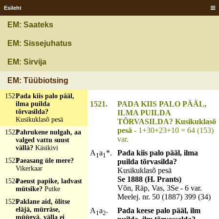
1518
Oti oenas, läti
Esileht
lammas, tatsutab
mööda tänavat?
Konn
EM: Saateks
1519
Paar härgi, palk taga,
õlekubu kurgu all?
EM: Sissejuhatus
Munnid ehk
"altelamine"
EM: Sirvija
1520
Paas all, paas peal,
kribu-krabu vahel?
EM: Tüübiotsing
Veskekivid
1521
Pada kiis palo pääl,
1521.
PADA KIIS PALO PÄÄL,
ilma puilda
tõrvasilda?
ILMA PUILDA
Kusikuklasõ pesä
TÕRVASILDA? Kusikuklasõ
pesä
- 1+30+23+10 = 64 (153)
1522
Pahrukene nulgah, aa
var.
valged vattu suust
vällä?
Käsikivi
A
a
*.
Pada kiis palo pääl, ilma
1
1
1523
Paeasang üle mere?
puilda tõrvasilda?
Vikerkaar
Kusikuklasõ pesä
Se 1888 (H. Prants)
1524
Paeust papike, ladvast
Võn, Räp, Vas, 3Se - 6 var.
mütsike?
Putke
Meelej. nr. 50 (1887) 399 (34)
1525
Paklane aid, õlitse
eläjä, mürräse,
A
a
.
Pada keese palo pääl, ilm
1
2
müügvä, välla ei