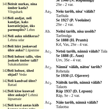
Se 1940 (N. Koplimägi)
1415
Neitsit nurkas, nina
2Se - 2 var.
ümber kaela?
Aa
.
Neiu tarõh, nisa' väläh?
Võrguhark
3
Tarõtala
1416
Neli andjat, neli
Se 1927 (P. Voolaine)
kandjat, kaks
2Se - 2 var.
koeratõrjujat, üks
parmupiits?
Lehm
Ab.
Neitsi tarõh, nisa ussõh?
Tarõnulga
1417
Neli auku niidikeras?
Se 1888 (H. Prants)
Lehma udar
Krl, Vas, 2Se - 4 var.
1418
Neli hiirt jooksevad
ühte auku?
Lüpsmine
Ac
.
Netsü tarõh, nännä välah?
Tala
1
Se 1888 (E. Aun)
1419
Neli hobust tallis, viies
Urv, 3Se - 4 var.
jookseb ümber talli?
Sukakudumine
Ac
.
Nännä' väläh, nätsu' tarõh?
2
1420
Neli hobust, ühed
Rehetala
ohjad?
Veske
Se 1930 (J. Ojavere)
1421
Neli kandvad ühte?
Ac
.
Näitsik tarõh, nännä väläh?
3
Rattad
Talaots
Räp 1937 (D. Lepson)
1422
Neli kitse kusevad
ühte aukuje?
Lehmä
Räp, Se - 2 var.
lüpsamaie
Ac
.
Näio tarõh, nännä väläh?
4
1423
Neli kord aastas käib
Talaotsa