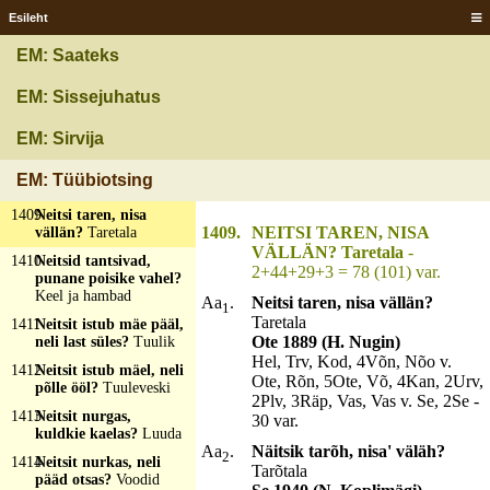
ehte näisse siiä maale?
Esileht
Päe
EM: Saateks
1406
Neitsi istub toas,
siiditanu peas?
Lamp
EM: Sissejuhatus
1407
Neitsi naard läbi katõ
sõrme?
Kussõm
EM: Sirvija
1408
Neitsi nellätölläkille,
uutab urva pistetävä?
EM: Tüübiotsing
Tuul
1409
Neitsi taren, nisa
1409.
NEITSI TAREN, NISA
vällän?
Taretala
VÄLLÄN? Taretala
-
1410
Neitsid tantsivad,
2+44+29+3 = 78 (101) var.
punane poisike vahel?
Keel ja hambad
Aa
.
Neitsi taren, nisa vällän?
1
Taretala
1411
Neitsit istub mäe pääl,
Ote 1889 (H. Nugin)
neli last süles?
Tuulik
Hel, Trv, Kod, 4Võn, Nõo v.
1412
Neitsit istub mäel, neli
Ote, Rõn, 5Ote, Võ, 4Kan, 2Urv,
põlle ööl?
Tuuleveski
2Plv, 3Räp, Vas, Vas v. Se, 2Se -
1413
Neitsit nurgas,
30 var.
kuldkie kaelas?
Luuda
Aa
.
Näitsik tarõh, nisa' väläh?
2
1414
Neitsit nurkas, neli
Tarõtala
pääd otsas?
Voodid