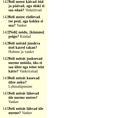
1425
Neli meest käivad ööd
ja päävad, aga siiski ei
saa edasi?
Veskitiivad
1426
Neli meest riidlevad
tee peal, aga kokku ei
sua?
Vanker
1427
[Neli] neidu, [kümme]
peigu?
Kindad
1428
Neli neitsid juuskva
ütel katrel takan?
Hobene ja vankri
1429
Neli neitsit jooksevad
nurme mööda, üks ei
saa ühte ega teine teist
kätte?
Vankrirattad
1430
Neli neitsit kusevad
ühte auku?
Lehmalüpsmine
1431
Neli neitsit lähevad
üle nurme nuttes?
Vanker
1432
Neli neitsit lähvad üle
nurme?
Vanker