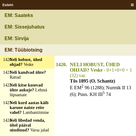
koeratõrjujat, üks
Esileht
parmupiits?
Lehm
EM: Saateks
1417
Neli auku niidikeras?
Lehma udar
EM: Sissejuhatus
1418
Neli hiirt jooksevad
ühte auku?
Lüpsmine
EM: Sirvija
1419
Neli hobust tallis, viies
jookseb ümber talli?
EM: Tüübiotsing
Sukakudumine
1420
Neli hobust, ühed
1420.
NELI HOBUST, ÜHED
ohjad?
Veske
OHJAD? Veske
- 0+1+0+0 = 1
1421
Neli kandvad ühte?
(32) var.
Rattad
Tõs 1895 (O. Schantz)
1422
Neli kitse kusevad
2
E EM
96 (1288); Nurmik II 13
ühte aukuje?
Lehmä
5
(6); Puus. KH III
74
lüpsamaie
1423
Neli kord aastas käib
karune naiste reite
vahel?
Lambaniitmine
1424
Neli libedad venda,
ühel pääval
sündinud?
Varsa jalad