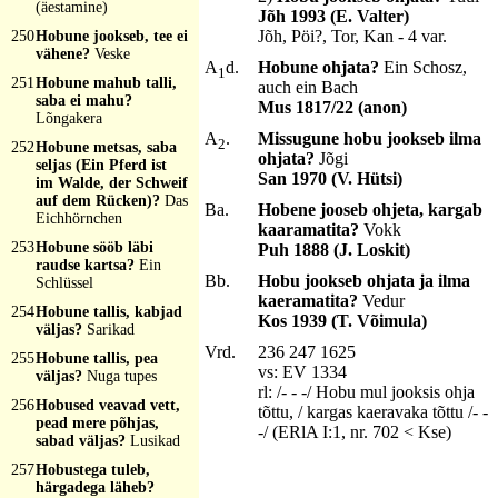
(äestamine)
Jõh 1993 (E. Valter)
Jõh, Pöi?, Tor, Kan - 4 var.
250
Hobune jookseb, tee ei
vähene?
Veske
A
d.
Hobune ohjata?
Ein Schosz,
1
251
Hobune mahub talli,
auch ein Bach
saba ei mahu?
Mus 1817/22 (anon)
Lõngakera
A
.
Missugune hobu jookseb ilma
2
252
Hobune metsas, saba
ohjata?
Jõgi
seljas (Ein Pferd ist
San 1970 (V. Hütsi)
im Walde, der Schweif
auf dem Rücken)?
Das
Ba.
Hobene jooseb ohjeta, kargab
Eichhörnchen
kaaramatita?
Vokk
253
Hobune sööb läbi
Puh 1888 (J. Loskit)
raudse kartsa?
Ein
Bb.
Hobu jookseb ohjata ja ilma
Schlüssel
kaeramatita?
Vedur
254
Hobune tallis, kabjad
Kos 1939 (T. Võimula)
väljas?
Sarikad
Vrd.
236 247 1625
255
Hobune tallis, pea
vs: EV 1334
väljas?
Nuga tupes
rl: /- - -/ Hobu mul jooksis ohja
256
Hobused veavad vett,
tõttu, / kargas kaeravaka tõttu /- -
pead mere põhjas,
-/ (ERlA I:1, nr. 702 < Kse)
sabad väljas?
Lusikad
257
Hobustega tuleb,
härgadega läheb?