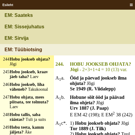
241
Hobu aia taga,
Esileht
õletuust persen?
Kartohvlikoop
EM: Saateks
242
Hobu hirnub
Hiiumaal, hääl kostab
EM: Sissejuhatus
meie maale?
Müristamine
EM: Sirvija
243
Hobu ilma uhjulde,
vars ilma vangõrdõ?
EM: Tüübiotsing
Tuul
244
Hobu jookseb ohjata?
244.
HOBU JOOKSEB OHJATA?
Jõgi
Jõgi
- 2+3+1+4 = 10 (13) var.
245
Hobu jookseb, kraav
jäeb taha?
Laev
A
a.
Ööd ja päevad jookseb ilma
1
ohjuta?
Jõgi
246
Hobu jookseb, liha
Se 1949 (R. Viidalepp)
väheneb?
Takukoonal
A
b.
Hobune sõit ööd ja päävad
247
Hobu ohjata, mees
1
piitsata, tee tolmuta?
ilma ohjeta?
Jõgi
Laev
Urv 1887 (J. Paap)
2
E EM 42 (198); E EM
38 (242)
248
Hobu tallis, saba
räästas?
Tuli ja suits
A
c*.
1)
Hobu jookseb ohjata?
Jõgi
1
249
Hobu teeta, kamm
Tor 1889 (J. Tilk)
jäljeta?
Äke
2)
Hobu jookseb ohjata?
Tuul