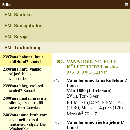
2393
Valget sööb, musta
Esileht
situb?
Põlev peerg
EM: Saateks
2394
Valgõ hatt, kirivä
käpä?
Hamõ (särk)
EM: Sissejuhatus
2395
Valgõ kerik verevä
torniga?
Hani
EM: Sirvija
2396
Vana emmis, seitse
põrsast?
Nädal ja seitse
EM: Tüübiotsing
päeva
2397
Vana hobune, kuus
2397.
VANA HOBUNE, KUUS
külleluud?
Lootsik
KÜLLELUUD? Lootsik
-
2398
Vana härg, vaglad
0+5+0+0 = 5 (12) var.
seljas?
Katus
sammaldes
a*.
Vana hobune, kuus külleluud?
Lootsik
2399
Vana härg, vasksed
Vän 1889 (J. Peterson)
sooled?
Kannel
2Vän, Tor - 3 var.
2400
Vana imälammas üte
2
E EM 171 (1659); E EM
148
silmägä, söö är kõõ
(2158); Metstak 14 ja 33 (126);
suve töö?
Jahvikivi
2
Metstak
70 ja 71
2401
Vana isand istub vare
peal, neli neitsid
b
.
Vana hobune, viis küljeluud?
1
tantsivad väljal?
Die
Lootsik
Windmühle