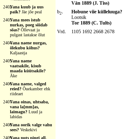
Vän 1889 (J. Tiss)
2402
Vana kuub ja uus
b
.
Hobune viie külleluuga?
paik?
Jäe jõe peal
2
Lootsik
2403
Vana mees istub
Tor 1889 (C. Tults)
nurkas, poeg sõidab
sõas?
Õllevaat ja
Vrd.
1105 1692 2668 2678
pulgast lastakse õlut
2404
Vana naene nurgas,
õlekubu kõhus?
Kaljaastja
2405
Vana naene
vaatsakile, kisub
maada küütsakile?
Äke
2406
Vana naene, valged
reied?
Õuekamber ehk
riideaet
2407
Vana oinas, uhtsaba,
vana la[mm]as,
laimagu?
Luud ja
labidas
2408
Vana oorik valge vahu
sees?
Veskekivi
2409
Vana puts pingi all,